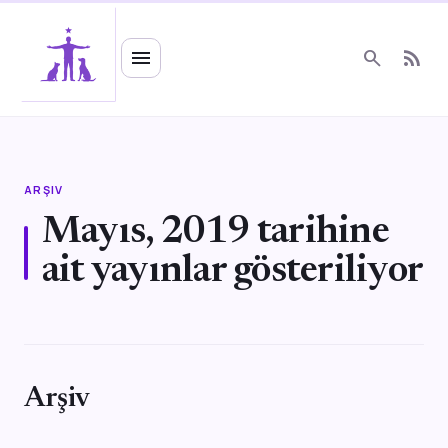
Ruhsal Enerji
menu
search
rss_feed
ARŞIV
Mayıs, 2019 tarihine
ait yayınlar gösteriliyor
Arşiv