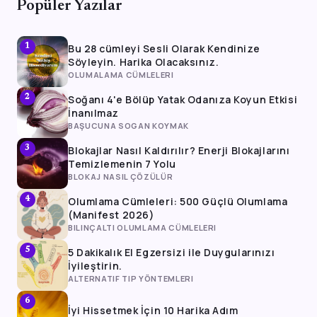
Popüler Yazılar
Bu 28 cümleyi Sesli Olarak Kendinize
1
Söyleyin. Harika Olacaksınız.
OLUMALAMA CÜMLELERI
Soğanı 4'e Bölüp Yatak Odanıza Koyun Etkisi
2
İnanılmaz
BAŞUCUNA SOGAN KOYMAK
Blokajlar Nasıl Kaldırılır? Enerji Blokajlarını
3
Temizlemenin 7 Yolu
BLOKAJ NASIL ÇÖZÜLÜR
Olumlama Cümleleri: 500 Güçlü Olumlama
4
(Manifest 2026)
BILINÇALTI OLUMLAMA CÜMLELERI
5 Dakikalık El Egzersizi ile Duygularınızı
5
İyileştirin.
ALTERNATIF TIP YÖNTEMLERI
6
İyi Hissetmek İçin 10 Harika Adım