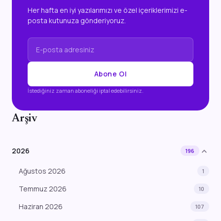
Her hafta en iyi yazılarımızı ve özel içeriklerimizi e-
posta kutunuza gönderiyoruz.
Abone Ol
İstediğiniz zaman aboneliği iptal edebilirsiniz.
Arşiv
expand_more
2026
196
Ağustos 2026
1
Temmuz 2026
10
Haziran 2026
107