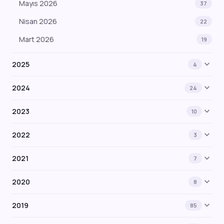
Mayıs 2026
37
Nisan 2026
22
Mart 2026
19
expand_more
2025
4
expand_more
2024
24
expand_more
2023
10
expand_more
2022
3
expand_more
2021
7
expand_more
2020
8
expand_more
2019
85