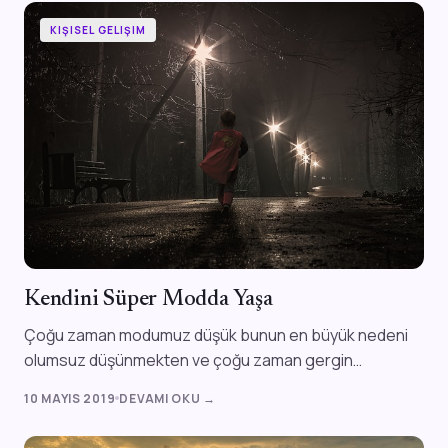
KIŞISEL GELIŞIM
Kendini Süper Modda Yaşa
Çoğu zaman modumuz düşük bunun en büyük nedeni
olumsuz düşünmekten ve çoğu zaman gergin
olmamızda yatıyor. Peki süper mod nedir? Modumuz...
10 MAYIS 2019
DEVAMI OKU →