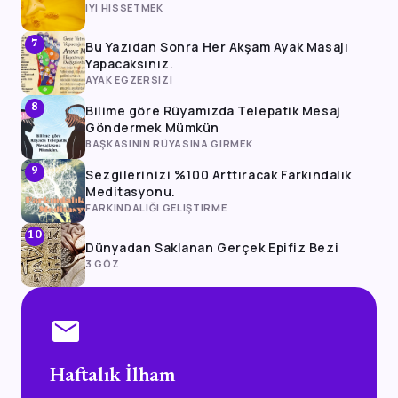
IYI HISSETMEK
Bu Yazıdan Sonra Her Akşam Ayak Masajı
7
Yapacaksınız.
AYAK EGZERSIZI
Bilime göre Rüyamızda Telepatik Mesaj
8
Göndermek Mümkün
BAŞKASININ RÜYASINA GIRMEK
Sezgilerinizi %100 Arttıracak Farkındalık
9
Meditasyonu.
FARKINDALIĞI GELIŞTIRME
10
Dünyadan Saklanan Gerçek Epifiz Bezi
3 GÖZ
mail
Haftalık İlham