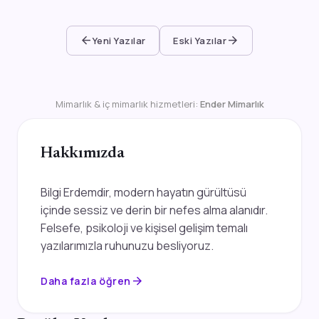
arrow_back
arrow_forward
Yeni Yazılar
Eski Yazılar
Mimarlık & iç mimarlık hizmetleri:
Ender Mimarlık
Hakkımızda
Bilgi Erdemdir, modern hayatın gürültüsü
içinde sessiz ve derin bir nefes alma alanıdır.
Felsefe, psikoloji ve kişisel gelişim temalı
yazılarımızla ruhunuzu besliyoruz.
arrow_forward
Daha fazla öğren