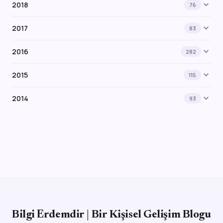
expand_more
2018
76
expand_more
2017
83
expand_more
2016
282
expand_more
2015
115
expand_more
2014
93
Bilgi Erdemdir | Bir Kişisel Gelişim Blogu