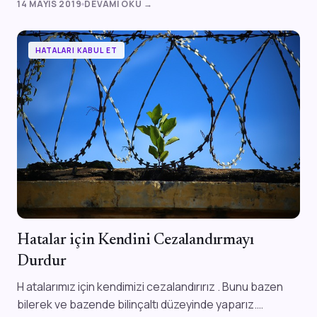
14 MAYIS 2019
DEVAMI OKU →
HATALARI KABUL ET
Hatalar için Kendini Cezalandırmayı
Durdur
H atalarımız için kendimizi cezalandırırız . Bunu bazen
bilerek ve bazende bilinçaltı düzeyinde yaparız.