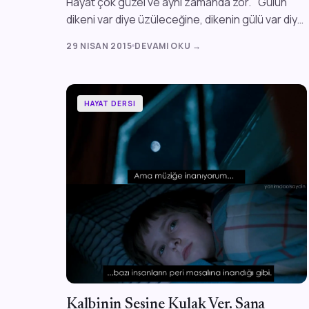
Hayat çok güzel ve aynı zamanda zor. "Gülün
dikeni var diye üzüleceğine, dikenin gülü var diye
sevin" demiş eskiler... Haya...
29 NISAN 2015
DEVAMI OKU →
HAYAT DERSI
Kalbinin Sesine Kulak Ver. Sana