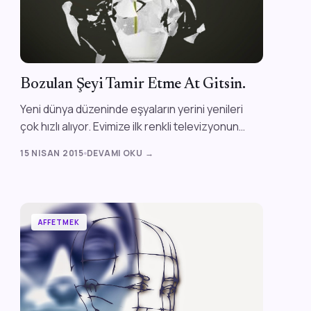
Bozulan Şeyi Tamir Etme At Gitsin.
Yeni dünya düzeninde eşyaların yerini yenileri
çok hızlı alıyor. Evimize ilk renkli televizyonun
girdiği günü hatırlıyorum da o eşya biz...
15 NISAN 2015
DEVAMI OKU →
AFFETMEK