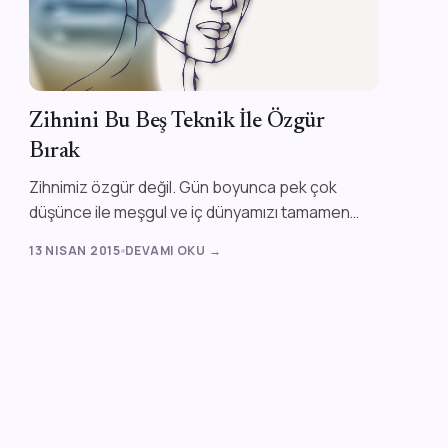
Zihnini Bu Beş Teknik İle Özgür
Bırak
Zihnimiz özgür değil. Gün boyunca pek çok
düşünce ile meşgul ve iç dünyamızı tamamen
kontrol eden bir ilizyon ile yaşıyoruz. Bu
13 NISAN 2015
DEVAMI OKU →
ilizyond...