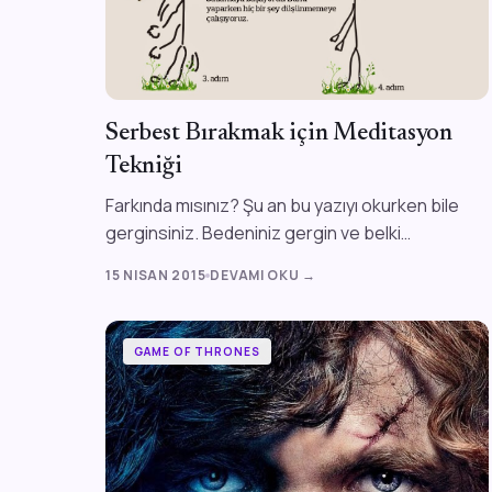
Serbest Bırakmak için Meditasyon
Tekniği
Farkında mısınız? Şu an bu yazıyı okurken bile
gerginsiniz. Bedeniniz gergin ve belki
oturduğunuz yerde ayağınızı sallıyor veya bir
15 NISAN 2015
DEVAMI OKU →
eli...
GAME OF THRONES