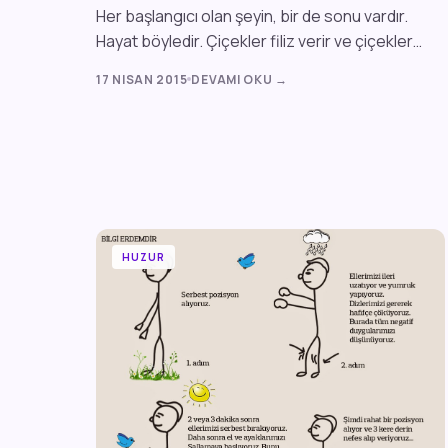
Her başlangıcı olan şeyin, bir de sonu vardır.
Hayat böyledir. Çiçekler filiz verir ve çiçekler
ölür. Hayatın akışı bu şekilde tasarlanm...
17 NISAN 2015
DEVAMI OKU →
HUZUR