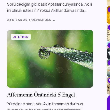
Soru dediğim gibi basit Aptallar dünyasında, Akıllı
mı olmak istersin? Yoksa Akıllılar dünyasında,
Aptal mı? Bu soru da nerden çı...
28 NISAN 2015
DEVAMI OKU →
AFFETMEK
Affetmenin Önündeki 5 Engel
Yüreğinde sancı var. Aklın tamamen durmuş
durumda ve ben bu yazıda sana affetmeni