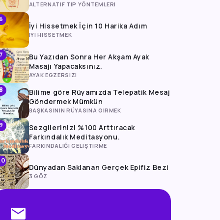
ALTERNATIF TIP YÖNTEMLERI
6
İyi Hissetmek İçin 10 Harika Adım
IYI HISSETMEK
Bu Yazıdan Sonra Her Akşam Ayak
7
Masajı Yapacaksınız.
AYAK EGZERSIZI
Bilime göre Rüyamızda Telepatik Mesaj
8
Göndermek Mümkün
BAŞKASININ RÜYASINA GIRMEK
Sezgilerinizi %100 Arttıracak
9
Farkındalık Meditasyonu.
FARKINDALIĞI GELIŞTIRME
10
Dünyadan Saklanan Gerçek Epifiz Bezi
3 GÖZ
mail