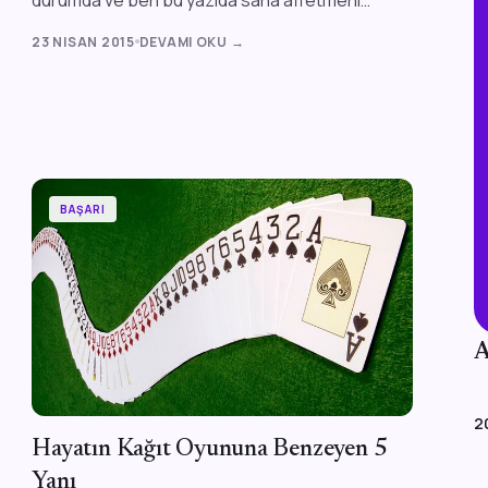
söyleyeceğim. Lütfen kızma bana, ama bunu
23 NISAN 2015
DEVAMI OKU →
yapmalısın....
BAŞARI
A
2
Hayatın Kağıt Oyununa Benzeyen 5
Yanı