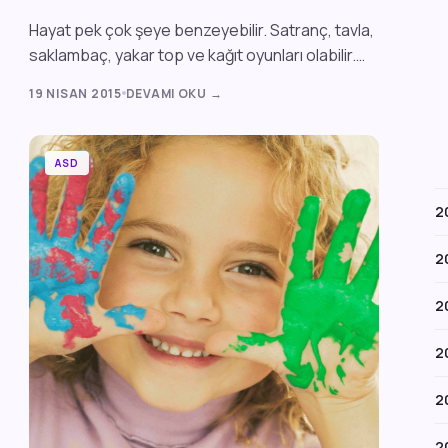
Hayat pek çok şeye benzeyebilir. Satranç, tavla,
saklambaç, yakar top ve kağıt oyunları olabilir.
Çünkü hepsi hayatın içinden çıkan eğle...
19 NISAN 2015
DEVAMI OKU →
ASD
2
2
2
2
2
2