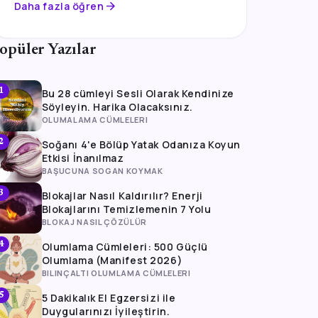
arrow_forward
Daha fazla öğren
opüler Yazılar
Bu 28 cümleyi Sesli Olarak Kendinize
1
Söyleyin. Harika Olacaksınız.
OLUMALAMA CÜMLELERI
Soğanı 4'e Bölüp Yatak Odanıza Koyun
2
Etkisi İnanılmaz
BAŞUCUNA SOGAN KOYMAK
Blokajlar Nasıl Kaldırılır? Enerji
3
Blokajlarını Temizlemenin 7 Yolu
BLOKAJ NASIL ÇÖZÜLÜR
Olumlama Cümleleri: 500 Güçlü
4
Olumlama (Manifest 2026)
BILINÇALTI OLUMLAMA CÜMLELERI
5 Dakikalık El Egzersizi ile
5
Duygularınızı İyileştirin.