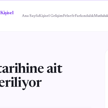
Kişisel
Ana Sayfa
Kişisel Gelişim
Felsefe
Farkındalık
Mutlulu
arihine ait
eriliyor