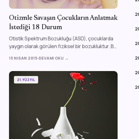
2
Otizmle Savaşan Çocukların Anlatmak
İstediği 18 Durum
2
Otistik Spektrum Bozukluğu (ASD), çocuklarda
2
yaygın olarak görülen fiziksel bir bozukluktur. Bu
hastalığa yakalanan çocuklarda genelde 3...
2
15 NISAN 2015
DEVAMI OKU →
2
21.YÜZYIL
2