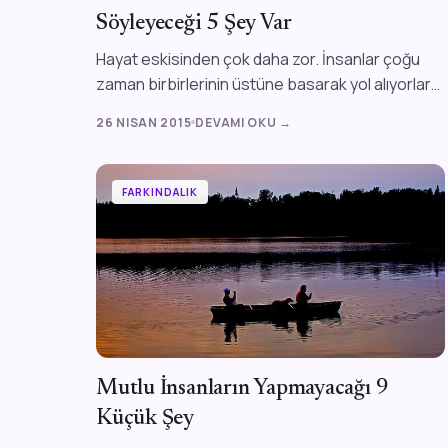
Söyleyeceği 5 Şey Var
Hayat eskisinden çok daha zor. İnsanlar çoğu
zaman birbirlerinin üstüne basarak yol alıyorlar
artık. Çoğu insanda acıma duygusu bile kal...
26 NISAN 2015
DEVAMI OKU →
FARKINDALIK
Mutlu İnsanların Yapmayacağı 9
Küçük Şey