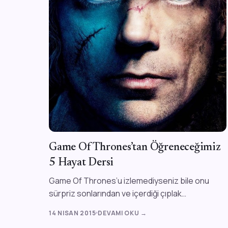
Game Of Thrones’tan Öğreneceğimiz
5 Hayat Dersi
Game Of Thrones’u izlemediyseniz bile onu
sürpriz sonlarından ve içerdiği çıplak
içeriklerden duymuşsunuzdur, fakat sadece
14 NISAN 2015
DEVAMI OKU →
bununla kalmıy...