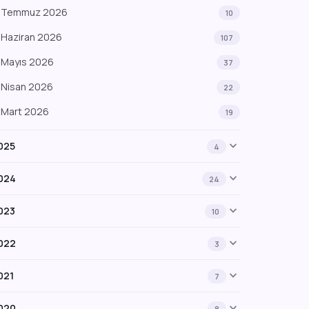
Temmuz 2026
10
Haziran 2026
107
Mayıs 2026
37
Nisan 2026
22
Mart 2026
19
expand_more
025
4
expand_more
024
24
expand_more
023
10
expand_more
022
3
expand_more
021
7
expand_more
020
8