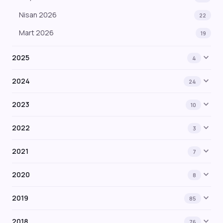
Nisan 2026
22
Mart 2026
19
expand_more
2025
4
expand_more
2024
24
expand_more
2023
10
expand_more
2022
3
expand_more
2021
7
expand_more
2020
8
expand_more
2019
85
expand_more
2018
76