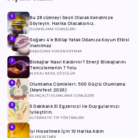
Bu 28 cümleyi Sesli Olarak Kendinize
1
Söyleyin. Harika Olacaksınız.
OLUMALAMA CÜMLELERI
Soğanı 4'e Bölüp Yatak Odanıza Koyun Etkisi
2
İnanılmaz
BAŞUCUNA SOGAN KOYMAK
Blokajlar Nasıl Kaldırılır? Enerji Blokajlarını
3
Temizlemenin 7 Yolu
BLOKAJ NASIL ÇÖZÜLÜR
Olumlama Cümleleri: 500 Güçlü Olumlama
4
(Manifest 2026)
BILINÇALTI OLUMLAMA CÜMLELERI
5 Dakikalık El Egzersizi ile Duygularınızı
5
İyileştirin.
ALTERNATIF TIP YÖNTEMLERI
6
İyi Hissetmek İçin 10 Harika Adım
IYI HISSETMEK