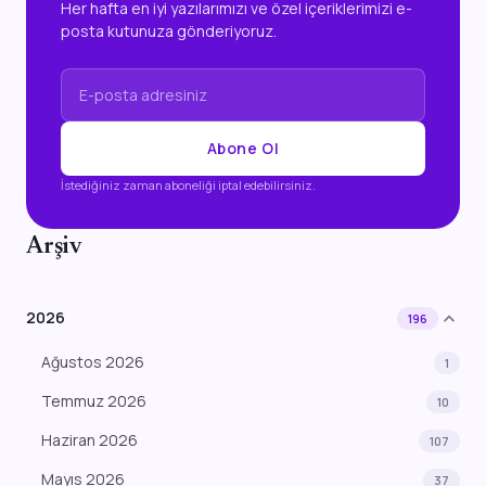
Her hafta en iyi yazılarımızı ve özel içeriklerimizi e-
posta kutunuza gönderiyoruz.
Abone Ol
İstediğiniz zaman aboneliği iptal edebilirsiniz.
Arşiv
expand_more
2026
196
Ağustos 2026
1
Temmuz 2026
10
Haziran 2026
107
Mayıs 2026
37