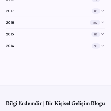
expand_more
2017
83
expand_more
2016
282
expand_more
2015
115
expand_more
2014
93
Bilgi Erdemdir | Bir Kişisel Gelişim Blogu