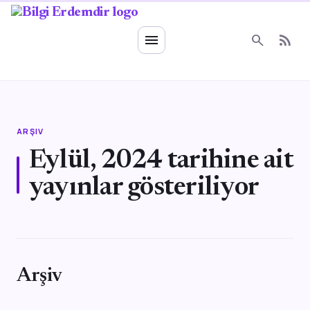
Ruhsal Enerji
menu
search
rss_feed
ARŞIV
Eylül, 2024 tarihine ait
yayınlar gösteriliyor
Arşiv