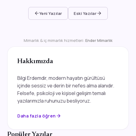
arrow_back
arrow_forward
Yeni Yazılar
Eski Yazılar
Mimarlık & iç mimarlık hizmetleri:
Ender Mimarlık
Hakkımızda
Bilgi Erdemdir, modern hayatın gürültüsü
içinde sessiz ve derin bir nefes alma alanıdır.
Felsefe, psikoloji ve kişisel gelişim temalı
yazılarımızla ruhunuzu besliyoruz.
arrow_forward
Daha fazla öğren
Popüler Yazılar