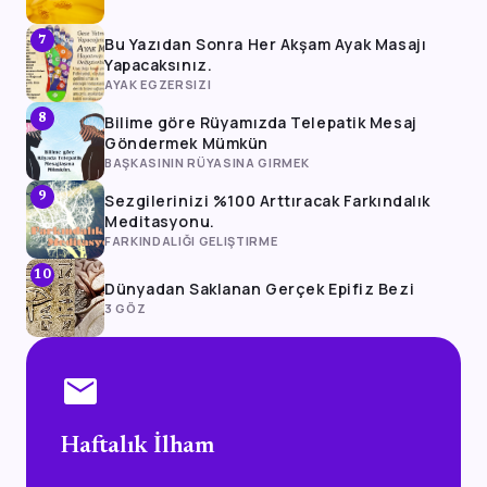
Bu Yazıdan Sonra Her Akşam Ayak Masajı
7
Yapacaksınız.
AYAK EGZERSIZI
Bilime göre Rüyamızda Telepatik Mesaj
8
Göndermek Mümkün
BAŞKASININ RÜYASINA GIRMEK
Sezgilerinizi %100 Arttıracak Farkındalık
9
Meditasyonu.
FARKINDALIĞI GELIŞTIRME
10
Dünyadan Saklanan Gerçek Epifiz Bezi
3 GÖZ
mail
Haftalık İlham