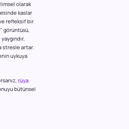
limsel olarak
resinde kaslar
e refleksif bir
m" görüntüsü,
 yaygındır,
 stresle artar.
denin uykuya
orsanız,
rüya
konuyu bütünsel