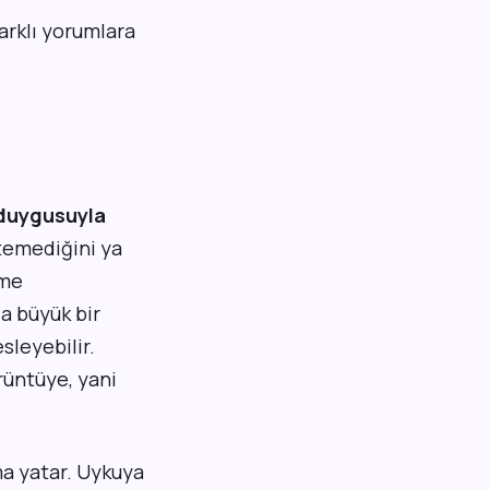
arklı yorumlara
 duygusuyla
etemediğini ya
rme
da büyük bir
sleyebilir.
örüntüye, yani
ma yatar. Uykuya