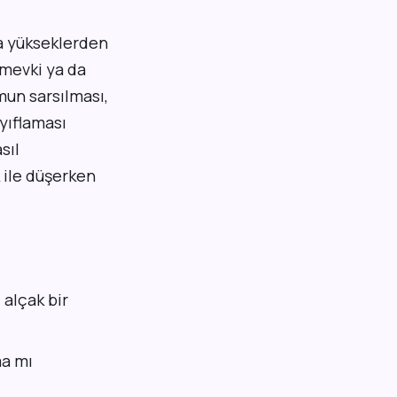
a yükseklerden
, mevki ya da
un sarsılması,
yıflaması
sıl
 ile düşerken
alçak bir
ma mı