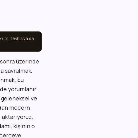
yorum, teşhis ya da
n sonra üzerinde
ğa savrulmak,
anmak; bu
de yorumlanır.
n geleneksel ve
andan modern
ı aktarıyoruz.
amı, kişinin o
r çerçeve