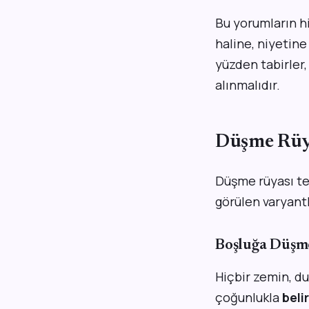
Bu yorumların hi
haline, niyetin
yüzden tabirler
alınmalıdır.
Düşme Rüyas
Düşme rüyası tek 
görülen varyantl
Boşluğa Düşm
Hiçbir zemin, d
çoğunlukla
beli