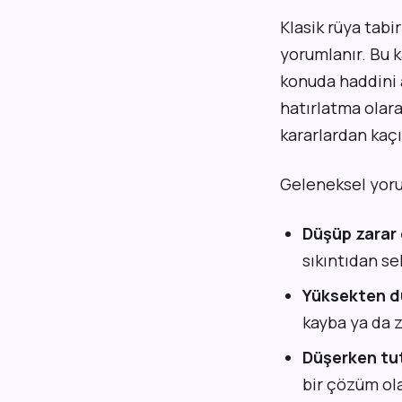
Klasik rüya tab
yorumlanır. Bu k
konuda haddini a
hatırlatma olara
kararlardan kaçı
Geleneksel yoru
Düşüp zarar
sıkıntıdan s
Yüksekten d
kayba ya da z
Düşerken tu
bir çözüm ol