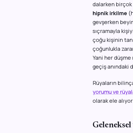
dalarken birçok 
hipnik irkilme
(h
gevşerken beyin 
sıçramayla kişiy
çoğu kişinin tan
çoğunlukla zarar
Yani her düşme r
geçiş anındaki d
Rüyaların bilinç
yorumu ve rüyal
olarak ele alıyor
Geleneksel 