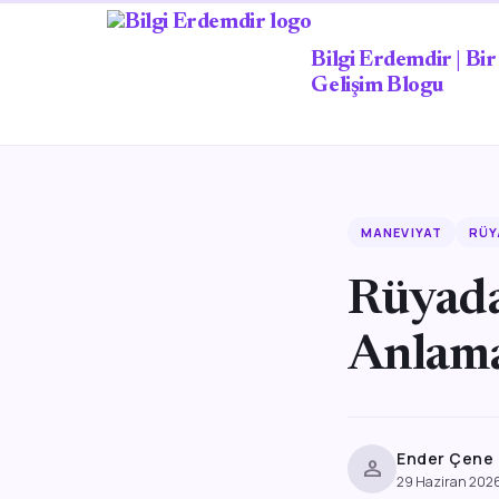
Bilgi Erdemdir | Bir 
Gelişim Blogu
MANEVIYAT
RÜY
Rüyada
Anlama
Ender Çene
person
29 Haziran 202