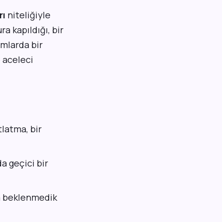
rı
niteliğiyle
a kapıldığı, bir
umlarda bir
e aceleci
tlatma, bir
a geçici bir
ya beklenmedik