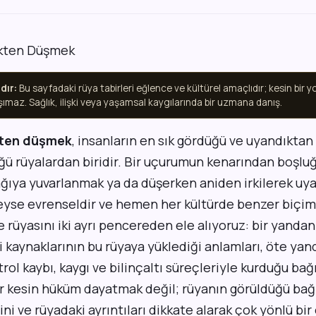
dır:
Bu sayfadaki rüya tabirleri eğlence ve kültürel amaçlıdır; kesin bir 
şımaz. Sağlık, ilişki veya yaşamsal kaygılarında bir uzmana danış.
ten düşmek
, insanların en sık gördüğü ve uyandıkta
ü rüyalardan biridir. Bir uçurumun kenarından boşlu
ağıya yuvarlanmak ya da düşerken aniden irkilerek uy
yse evrenseldir ve hemen her kültürde benzer biçim
rüyasını iki ayrı pencereden ele alıyoruz: bir yanda
ri kaynaklarının bu rüyaya yüklediği anlamları, öte y
trol kaybı, kaygı ve bilinçaltı süreçleriyle kurduğu bağ
r kesin hüküm dayatmak değil; rüyanın görüldüğü bağl
ni ve rüyadaki ayrıntıları dikkate alarak çok yönlü bi