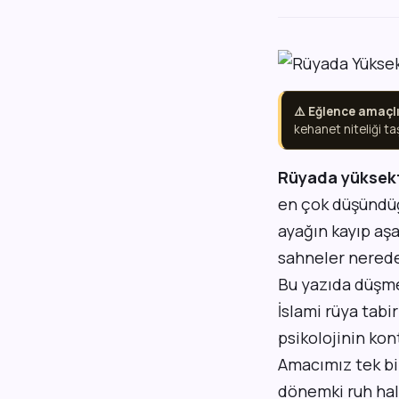
⚠️ Eğlence amaçlı
kehanet niteliği ta
Rüyada yüksek
en çok düşündüğ
ayağın kayıp aş
sahneler nerede
Bu yazıda düşme 
İslami rüya tabi
psikolojinin kon
Amacımız tek bi
dönemki ruh hali