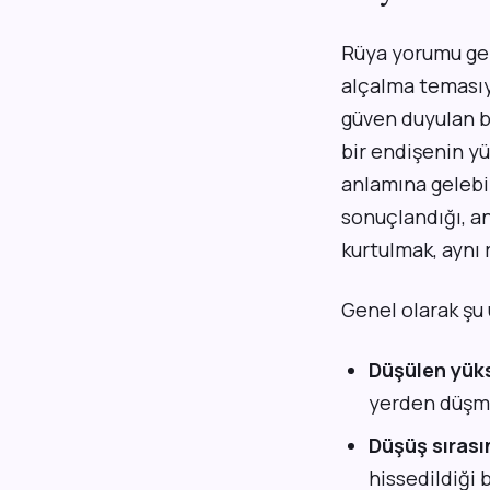
Rüya yorumu gel
alçalma temasıyl
güven duyulan b
bir endişenin y
anlamına gelebil
sonuçlandığı, a
kurtulmak, aynı r
Genel olarak şu 
Düşülen yüks
yerden düşme
Düşüş sırası
hissedildiği b