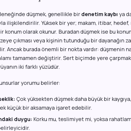
eneğinde düşmek, genellikle bir
denetim kaybı
ya d
a ilişkilendirilir. Yüksek bir yer; makam, itibar, hedef
ir konum olarak okunur. Buradan düşmek ise bu konum
üzeye çıkması veya kişinin tutunduğu bir dayanağın za
ir. Ancak burada önemli bir nokta vardır: düşmenin na
nlamı tamamen değiştirir. Sert biçimde yere çarpmak
üyanın iki farklı yüzüdür.
unsurlar yorumu belirler:
eklik:
Çok yüksekten düşmek daha büyük bir kaygıya, 
k küçük bir aksamaya işaret edebilir.
ndaki duygu:
Korku mu, teslimiyet mi, yoksa rahatla
elirleyicidir.