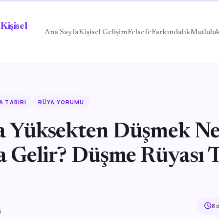
Kişisel
Ana Sayfa
Kişisel Gelişim
Felsefe
Farkındalık
Mutlulu
A TABIRI
RÜYA YORUMU
 Yüksekten Düşmek N
 Gelir? Düşme Rüyası T
schedule
8 
6