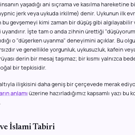
insanın yaşadığı ani sıçrama ve kasılma hareketine bi
ypnic jerk veya uykuda irkilme) denir. Uykunun ilk ev
bu gevşemeyi kimi zaman bir düşüş gibi algılayabilir v
i uyandırır. İşte tam o anda zihnin ürettiği "düşüyoru
ıdığı o "düşerken uyanma" deneyimini açıklar. Bu olgu
sızdır ve genellikle yorgunluk, uykusuzluk, kafein veya
üyası derin bir mesaj taşımaz; bir kısmı yalnızca be
oğal bir tepkisidir.
altıyla ilişkisini daha geniş bir çerçevede merak ediy
arın anlamı
üzerine hazırladığımız kapsamlı yazı bu 
.
ve İslami Tabiri