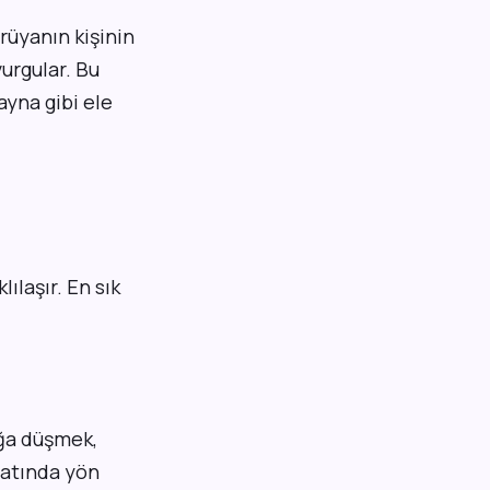
rüyanın kişinin
urgular. Bu
yna gibi ele
ılaşır. En sık
uğa düşmek,
ayatında yön