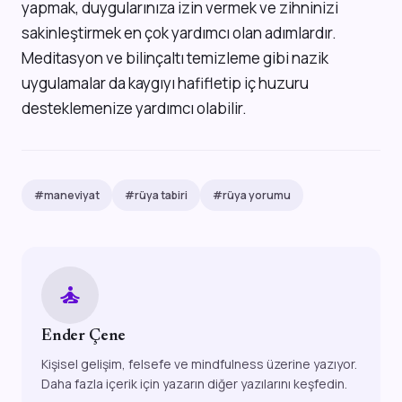
yapmak, duygularınıza izin vermek ve zihninizi
sakinleştirmek en çok yardımcı olan adımlardır.
Meditasyon ve bilinçaltı temizleme gibi nazik
uygulamalar da kaygıyı hafifletip iç huzuru
desteklemenize yardımcı olabilir.
#maneviyat
#rüya tabiri
#rüya yorumu
self_improvement
Ender Çene
Kişisel gelişim, felsefe ve mindfulness üzerine yazıyor.
Daha fazla içerik için yazarın diğer yazılarını keşfedin.