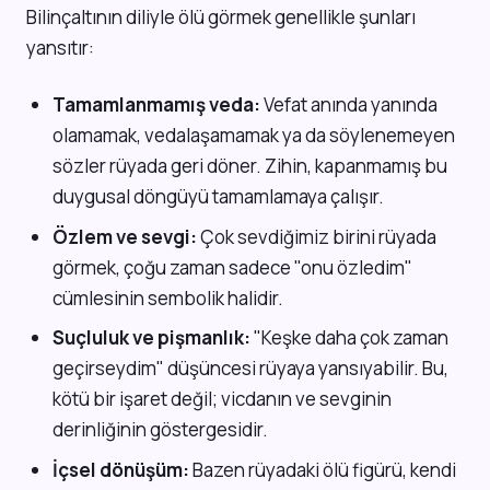
Bilinçaltının diliyle ölü görmek genellikle şunları
yansıtır:
Tamamlanmamış veda:
Vefat anında yanında
olamamak, vedalaşamamak ya da söylenemeyen
sözler rüyada geri döner. Zihin, kapanmamış bu
duygusal döngüyü tamamlamaya çalışır.
Özlem ve sevgi:
Çok sevdiğimiz birini rüyada
görmek, çoğu zaman sadece "onu özledim"
cümlesinin sembolik halidir.
Suçluluk ve pişmanlık:
"Keşke daha çok zaman
geçirseydim" düşüncesi rüyaya yansıyabilir. Bu,
kötü bir işaret değil; vicdanın ve sevginin
derinliğinin göstergesidir.
İçsel dönüşüm:
Bazen rüyadaki ölü figürü, kendi