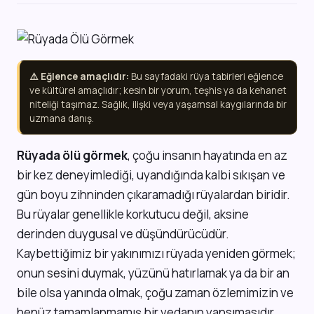
⚠️ Eğlence amaçlıdır:
Bu sayfadaki rüya tabirleri eğlence
ve kültürel amaçlıdır; kesin bir yorum, teşhis ya da kehanet
niteliği taşımaz. Sağlık, ilişki veya yaşamsal kaygılarında bir
uzmana danış.
Rüyada ölü görmek
, çoğu insanın hayatında en az
bir kez deneyimlediği, uyandığında kalbi sıkışan ve
gün boyu zihninden çıkaramadığı rüyalardan biridir.
Bu rüyalar genellikle korkutucu değil, aksine
derinden duygusal ve düşündürücüdür.
Kaybettiğimiz bir yakınımızı rüyada yeniden görmek;
onun sesini duymak, yüzünü hatırlamak ya da bir an
bile olsa yanında olmak, çoğu zaman özlemimizin ve
henüz tamamlanmamış bir vedanın yansımasıdır.