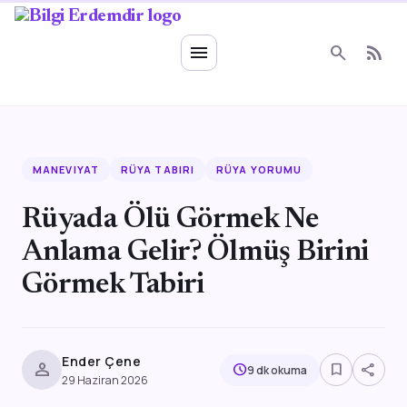
Ruhsal Enerji
menu
search
rss_feed
MANEVIYAT
RÜYA TABIRI
RÜYA YORUMU
Rüyada Ölü Görmek Ne
Anlama Gelir? Ölmüş Birini
Görmek Tabiri
Ender Çene
person
bookmark_border
share
schedule
9 dk okuma
29 Haziran 2026