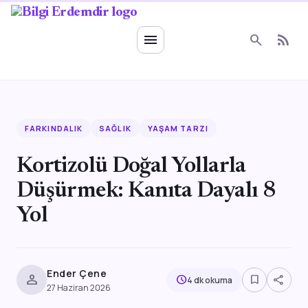
Ruhsal Enerji
menu
search
rss_feed
FARKINDALIK
SAĞLIK
YAŞAM TARZI
Kortizolü Doğal Yollarla
Düşürmek: Kanıta Dayalı 8
Yol
Ender Çene
person
bookmark_border
share
schedule
4 dk okuma
27 Haziran 2026