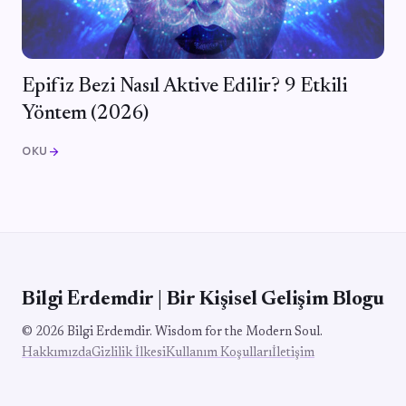
Epifiz Bezi Nasıl Aktive Edilir? 9 Etkili
Yöntem (2026)
OKU
arrow_forward
Bilgi Erdemdir | Bir Kişisel Gelişim Blogu
© 2026 Bilgi Erdemdir. Wisdom for the Modern Soul.
Hakkımızda
Gizlilik İlkesi
Kullanım Koşulları
İletişim