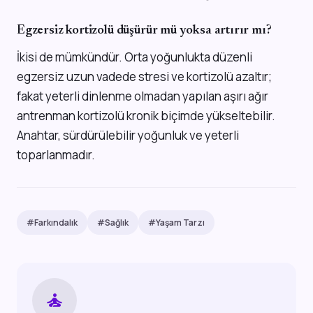
Egzersiz kortizolü düşürür mü yoksa artırır mı?
İkisi de mümkündür. Orta yoğunlukta düzenli
egzersiz uzun vadede stresi ve kortizolü azaltır;
fakat yeterli dinlenme olmadan yapılan aşırı ağır
antrenman kortizolü kronik biçimde yükseltebilir.
Anahtar, sürdürülebilir yoğunluk ve yeterli
toparlanmadır.
#Farkındalık
#Sağlık
#Yaşam Tarzı
self_improvement