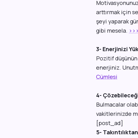
Motivasyonunuzu
arttırmak için s
şeyi yaparak gün
gibi mesela.
>>>
3- Enerjinizi Yü
Pozitif düşünün
enerjiniz. Unut
Cümlesi
4- Çözebileceği
Bulmacalar olabi
vakitlerinizde m
[post_ad]
5- Takıntılıktan