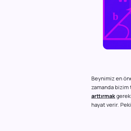
B
eynimiz en öne
zamanda bizim t
arttırmak
gereki
hayat verir. Peki