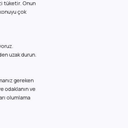
i tüketir. Onun
 konuyu çok
yoruz.
lden uzak durun.
apmanız gereken
ye odaklanın ve
tları olumlama