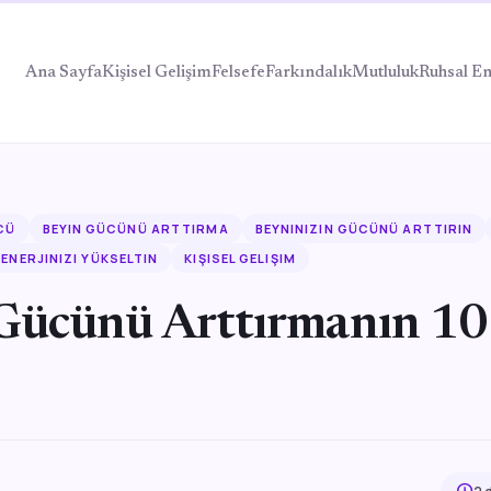
Ana Sayfa
Kişisel Gelişim
Felsefe
Farkındalık
Mutluluk
Ruhsal En
CÜ
BEYIN GÜCÜNÜ ARTTIRMA
BEYNINIZIN GÜCÜNÜ ARTTIRIN
ENERJINIZI YÜKSELTIN
KIŞISEL GELIŞIM
Gücünü Arttırmanın 10 