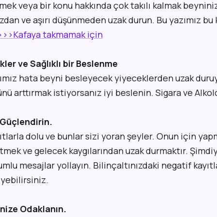
mek veya bir konu hakkında çok takılı kalmak beyniniz
ınızdan ve aşırı düşünmeden uzak durun. Bu yazımız bu
>>>Kafaya takmamak için
kler ve Sağlıklı bir Beslenme
ımız hata beyni besleyecek yiyeceklerden uzak duru
ü arttırmak istiyorsanız iyi beslenin. Sigara ve Alko
ı Güçlendirin.
yıtlarla dolu ve bunlar sizi yoran şeyler. Onun için y
etmek ve gelecek kaygılarından uzak durmaktır. Şimdi
lumlu mesajlar yollayın. Bilinçaltınızdaki negatif kayı
ebilirsiniz.
inize Odaklanın.