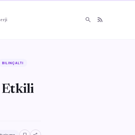
search
rss_feed
erji
BILINÇALTI
Etkili