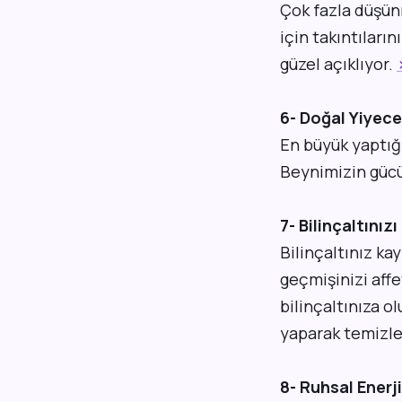
Çok fazla düşün
için takıntılar
güzel açıklıyor.
6- Doğal Yiyece
En büyük yaptığ
Beynimizin gücün
7- Bilinçaltınız
Bilinçaltınız ka
geçmişinizi aff
bilinçaltınıza o
yaparak temizley
8- Ruhsal Enerj