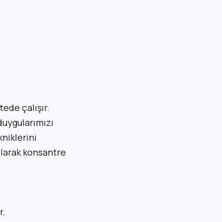
ede çalışır.
 duygularımızı
niklerini
olarak konsantre
r.