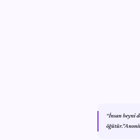
“İnsan beyni d
öğütür.”Anon