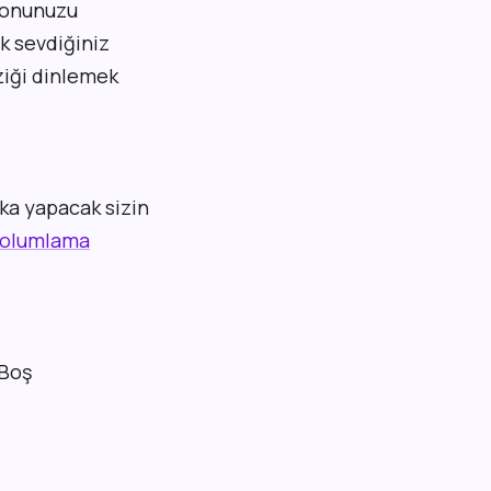
syonunuzu
k sevdiğiniz
ziği dinlemek
ka yapacak sizin
 olumlama
 Boş