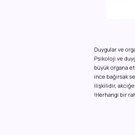
D
uygular ve org
Psikoloji ve duy
büyük organa etk
ince bağırsak sev
ilişkilidir, akci
!Herhangi bir r