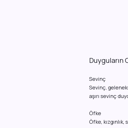
Duyguların O
Sevinç
Sevinç, geleneks
aşırı sevinç duy
Öfke
Öfke, kızgınlık, 