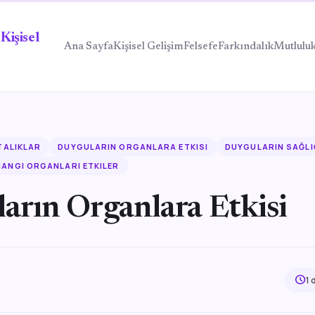
Kişisel
Ana Sayfa
Kişisel Gelişim
Felsefe
Farkındalık
Mutlulu
TALIKLAR
DUYGULARIN ORGANLARA ETKISI
DUYGULARIN SAĞLI
HANGI ORGANLARI ETKILER
arın Organlara Etkisi
schedule
1 