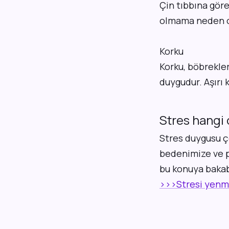
Çin tıbbına göre
olmama neden ola
Korku
Korku, böbrekle
duygudur. Aşırı 
Stres hangi 
Stres duygusu ço
bedenimize ve p
bu konuya bakabi
>>>Stresi yenm