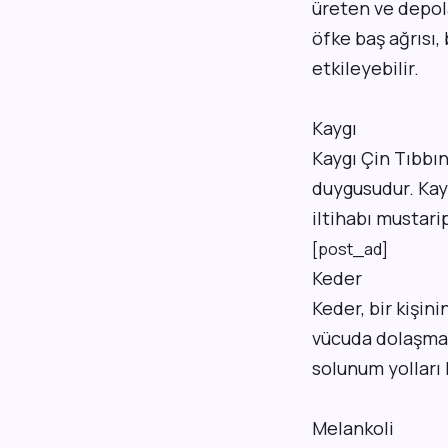
üreten ve depol
öfke baş ağrısı,
etkileyebilir.
Kaygı
Kaygı Çin Tıbbın
duygusudur. Kayg
iltihabı mustari
[post_ad]
Keder
Keder, bir kişi
vücuda dolaşmas
solunum yolları 
Melankoli