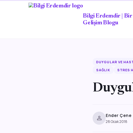
Bilgi Erdemdir | Bir 
Gelişim Blogu
DUYGULAR VE HAS
SAĞLIK
STRES 
Duygul
Ender Çene
person
28 Ocak 2018