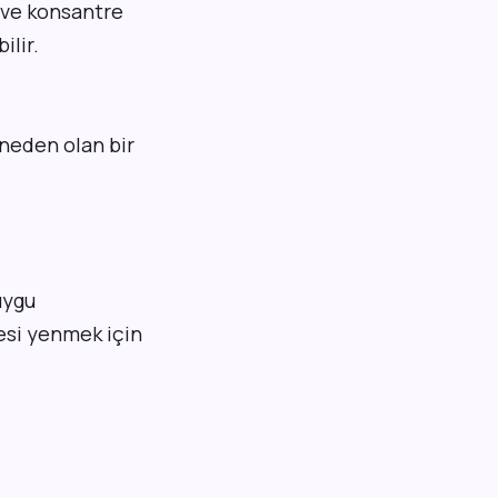
k ve konsantre
ilir.
neden olan bir
uygu
esi yenmek için