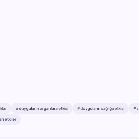
klar
#duyguların organlara etkisi
#duyguların sağlığa etkisi
#sa
rı etkiler