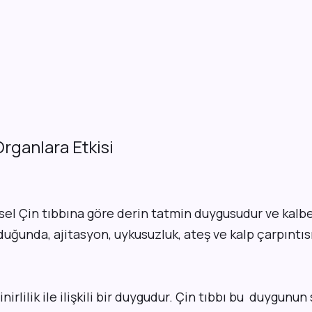
rganlara Etkisi
el Çin tıbbına göre derin tatmin duygusudur ve kalbe b
duğunda, ajitasyon, uykusuzluk, ateş ve kalp çarpıntısı
sinirlilik ile ilişkili bir duygudur. Çin tıbbı bu duygunun