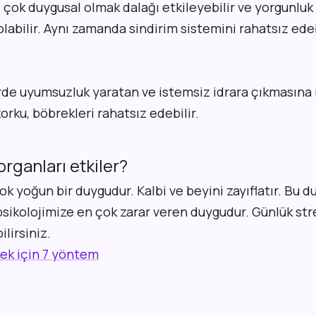
 çok duygusal olmak dalağı etkileyebilir ve yorgunlu
bilir. Aynı zamanda sindirim sistemini rahatsız edeb
rde uyumsuzluk yaratan ve istemsiz idrara çıkmasına 
korku, böbrekleri rahatsız edebilir.
organları etkiler?
k yoğun bir duygudur. Kalbi ve beyini zayıflatır. Bu d
sikolojimize en çok zarar veren duygudur. Günlük str
lirsiniz.
ek için 7 yöntem