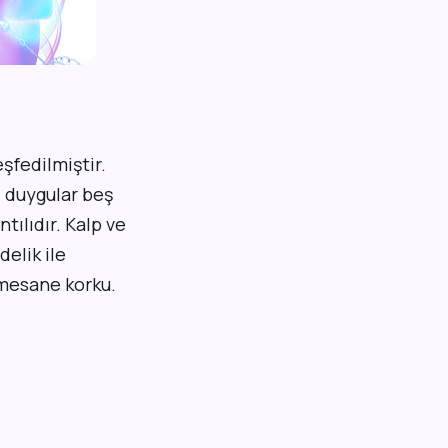
şfedilmiştir.
i duygular beş
tılıdır. Kalp ve
delik ile
e mesane korku.