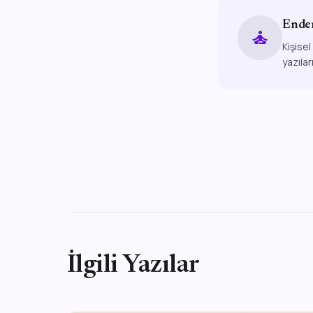
Ende
self_improvement
Kişisel
yazılar
İlgili Yazılar