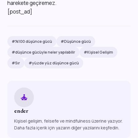
harekete geçiremez.
[post_ad]
#%100 düşünce gücü
#Düşünce gücü
#düşünce gücüyle neler yapılabilir
#Kişisel Gelişim
#Sır
#yüzde yüz düşünce gücü
self_improvement
ender
Kişisel gelişim, felsefe ve mindfulness üzerine yazıyor.
Daha fazla içerik için yazarın diğer yazılarını keşfedin.