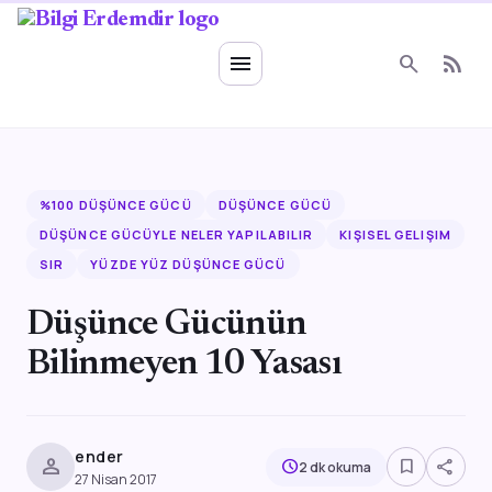
Ruhsal Enerji
menu
search
rss_feed
%100 DÜŞÜNCE GÜCÜ
DÜŞÜNCE GÜCÜ
DÜŞÜNCE GÜCÜYLE NELER YAPILABILIR
KIŞISEL GELIŞIM
SIR
YÜZDE YÜZ DÜŞÜNCE GÜCÜ
Düşünce Gücünün
Bilinmeyen 10 Yasası
ender
person
bookmark_border
share
schedule
2 dk okuma
27 Nisan 2017