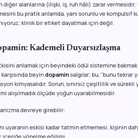
iğer alanlarına (ilişki, iş, ruh hâli) zarar vermesidir.
imesini bu pratik anlamda, yani sorunlu ve kompulsif k
ıyoruz; klinik bir etiket dayatmak için değil.
opamin: Kademeli Duyarsızlaşma
kisini anlamak için beyindeki ödül sistemine bakmak 
ik karşısında beyin
dopamin
salgılar; bu, "bunu tekrar y
yon kimyasalıdır. Sorun, sınırsız çeşitlilik ve sürekli 
emi alışılmadık ölçüde yoğun uyarabilmesidir.
anizma devreye girebilir:
ı uyaranın eskisi kadar tatmin etmemesi; kişinin daha
ç içeriğe yönelme eğilimi.