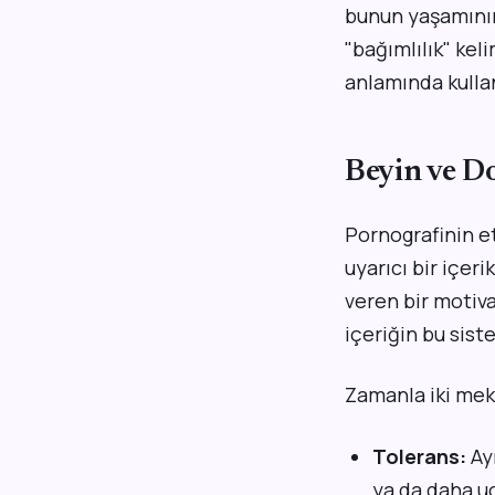
bunun yaşamının d
"bağımlılık" kel
anlamında kullan
Beyin ve D
Pornografinin et
uyarıcı bir içer
veren bir motivas
içeriğin bu sist
Zamanla iki mek
Tolerans:
Ayn
ya da daha u