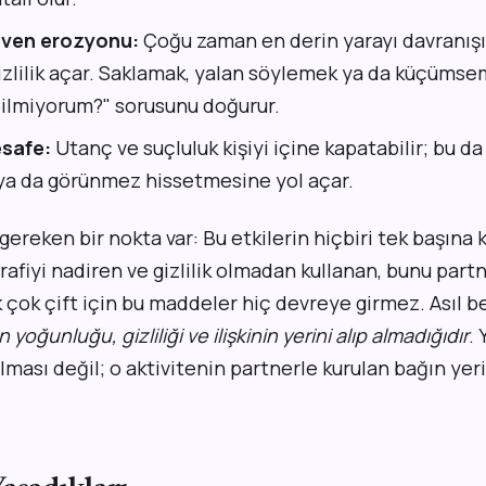
güven erozyonu:
Çoğu zaman en derin yarayı davranışın
gizlilik açar. Saklamak, yalan söylemek ya da küçüms
bilmiyorum?" sorusunu doğurur.
safe:
Utanç ve suçluluk kişiyi içine kapatabilir; bu d
ya da görünmez hissetmesine yol açar.
gereken bir nokta var: Bu etkilerin hiçbiri tek başına
rafiyi nadiren ve gizlilik olmadan kullanan, bunu part
çok çift için bu maddeler hiç devreye girmez. Asıl be
 yoğunluğu, gizliliği ve ilişkinin yerini alıp almadığıdır
. 
olması değil; o aktivitenin partnerle kurulan bağın y