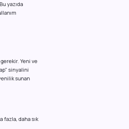
 Bu yazıda
ullanım
gerekir. Yeni ve
ap" sinyalini
yenilik sunan
 fazla, daha sık