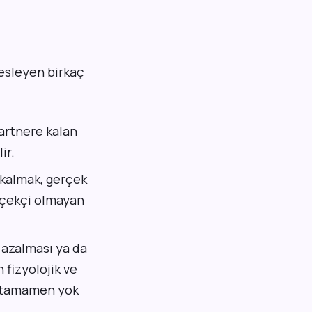
 besleyen birkaç
partnere kalan
ir.
 kalmak, gerçek
erçekçi olmayan
i azalması ya da
 fizyolojik ve
a, tamamen yok