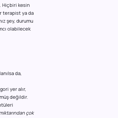
 Hiçbiri kesin
r terapist ya da
nız şey, durumu
mcı olabilecek
lanılsa da,
ori yer alır,
rmüş değildir.
tüleri
 miktarından çok