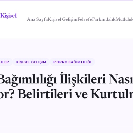
Kişisel
Ana Sayfa
Kişisel Gelişim
Felsefe
Farkındalık
Mutlulu
KILER
KIŞISEL GELIŞIM
PORNO BAĞIMLILIĞI
ağımlılığı İlişkileri Nası
or? Belirtileri ve Kurtu