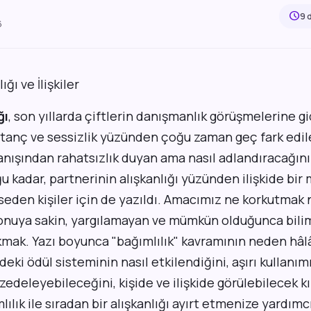
schedule
9 
6
ğı
, son yıllarda çiftlerin danışmanlık görüşmelerine g
utanç ve sessizlik yüzünden çoğu zaman geç fark edil
ranışından rahatsızlık duyan ama nasıl adlandıracağın
uğu kadar, partnerinin alışkanlığı yüzünden ilişkide bir
eden kişiler için de yazıldı. Amacımız ne korkutmak 
uya sakin, yargılamayan ve mümkün olduğunca bilim
ak. Yazı boyunca "bağımlılık" kavramının neden hâlâ
ki ödül sisteminin nasıl etkilendiğini, aşırı kullanımın
zedeleyebileceğini, kişide ve ilişkide görülebilecek kı
lılık ile sıradan bir alışkanlığı ayırt etmenize yardımc