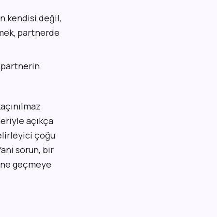
 kendisi değil,
emek, partnerde
a partnerin
 kaçınılmaz
neriyle açıkça
lirleyici çoğu
Yani sorun, bir
erine geçmeye