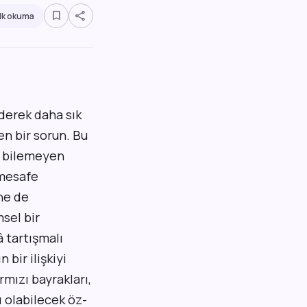
bookmark_border
share
dk okuma
iderek daha sık
en bir sorun. Bu
ı bilemeyen
 mesafe
ne de
sel bir
 tartışmalı
 bir ilişkiyi
rmızı bayrakları,
ı olabilecek öz-