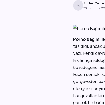
Ender Çene
person
29 Haziran 202
Porno bağımlılı
taşıdığı, ancak 
yazı, kendi dav
kişiler için old
büyüdüğünü hiss
küçümsemek; kon
çerçeveden bakm
olduğunu, beyinde
hangi yollardan 
gerçek bir bağım