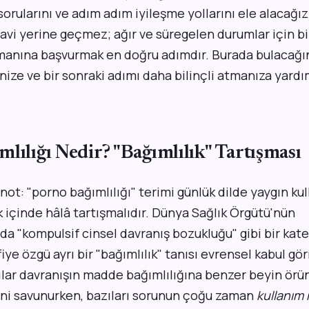
rularını ve adım adım iyileşme yollarını ele alacağız.
avi yerine geçmez; ağır ve süregelen durumlar için bi
zmanına başvurmak en doğru adımdır. Burada bulacağı
ize ve bir sonraki adımı daha bilinçli atmanıza yardı
lılığı Nedir? "Bağımlılık" Tartışması
not: "porno bağımlılığı" terimi günlük dilde yaygın kul
k içinde hâlâ tartışmalıdır. Dünya Sağlık Örgütü'nün
da "kompulsif cinsel davranış bozukluğu" gibi bir kateg
ye özgü ayrı bir "bağımlılık" tanısı evrensel kabul gö
ılar davranışın madde bağımlılığına benzer beyin örün
ni savunurken, bazıları sorunun çoğu zaman
kullanım