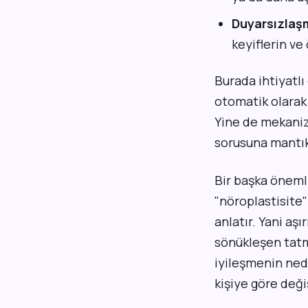
Duyarsızlaş
keyiflerin ve
Burada ihtiyatlı
otomatik olarak 
Yine de mekaniz
sorusuna mantık
Bir başka önemli
"nöroplastisite"
anlatır. Yani aş
sönükleşen tatm
iyileşmenin ned
kişiye göre değiş