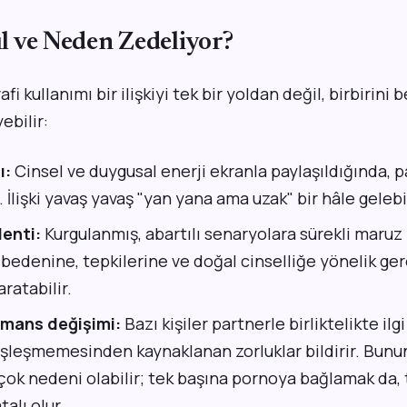
sıl ve Neden Zedeliyor?
i kullanımı bir ilişkiyi tek bir yoldan değil, birbirini
ebilir:
ı:
Cinsel ve duygusal enerji ekranla paylaşıldığında, 
. İlişki yavaş yavaş "yan yana ama uzak" bir hâle gelebil
lenti:
Kurgulanmış, abartılı senaryolara sürekli maruz
 bedenine, tepkilerine ve doğal cinselliğe yönelik g
aratabilir.
ormans değişimi:
Bazı kişiler partnerle birliktelikte ilg
şleşmemesinden kaynaklanan zorluklar bildirir. Bunun
irçok nedeni olabilir; tek başına pornoya bağlamak d
alı olur.