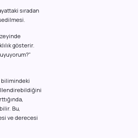
yattaki sıradan
sedilmesi.
üzeyinde
ılık gösterir.
 duyuyorum?"
 bilimindeki
llendirebildiğini
rttığında,
lir. Bu,
si ve derecesi