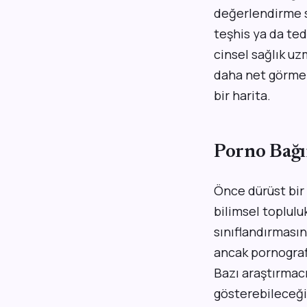
değerlendirme so
teşhis ya da ted
cinsel sağlık u
daha net görmen
bir harita.
Porno Bağım
Önce dürüst bir 
bilimsel toplulu
sınıflandırmasın
ancak pornografi
Bazı araştırmac
gösterebileceği