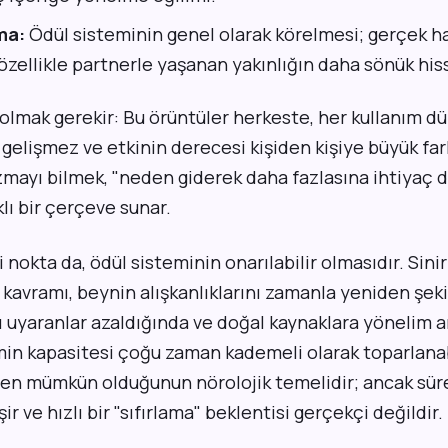
ma:
Ödül sisteminin genel olarak körelmesi; gerçek ha
 özellikle partnerle yaşanan yakınlığın daha sönük his
 olmak gerekir: Bu örüntüler herkeste, her kullanım d
gelişmez ve etkinin derecesi kişiden kişiye büyük farkl
mayı bilmek, "neden giderek daha fazlasına ihtiyaç
lı bir çerçeve sunar.
 nokta da, ödül sisteminin onarılabilir olmasıdır. Sinir
 kavramı, beynin alışkanlıklarını zamanla yeniden şeki
ırı uyaranlar azaldığında ve doğal kaynaklara yönelim a
in kapasitesi çoğu zaman kademeli olarak toparlanabi
en mümkün olduğunun nörolojik temelidir; ancak süre
ir ve hızlı bir "sıfırlama" beklentisi gerçekçi değildir.