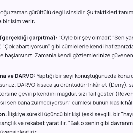
ğu zaman gürültülü değil sinsidir. Şu taktikleri tanım
 bir isim verir:
(gerçekliği çarpıtma):
"Öyle bir şey olmadı", "Sen ya
", "Çok abartıyorsun" gibi cümlelerle kendi hafızanızd
 başlarsınız. Zamanla kendi gözlemlerinize güvene
ma ve DARVO:
Yaptığı bir şeyi konuştuğunuzda konu 
rsunuz. DARVO kısaca şu örüntüdür: İnkâr et (Deny), sa
 tersine çevirip kendini mağdur, sizi fail göster (Reve
sıl sen bana zulmediyorsun" cümlesi bunun klasik hâli
on:
İlişkiye sürekli üçüncü bir kişi (eski sevgili, bir "hay
kançlık ve rekabet yaratılır. "Bak o senin gibi davranm
güvensizleştirir.