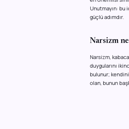
Unutmayın: bu iç
güçlü adımdır.
Narsizm ned
Narsizm, kabaca
duygularını ikin
bulunur; kendini
olan, bunun başk