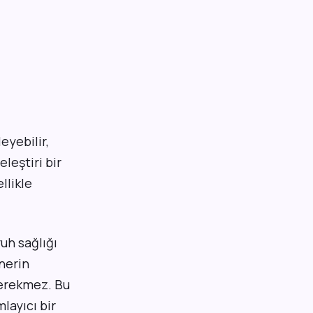
eyebilir,
leştiri bir
llikle
ruh sağlığı
tnerin
gerekmez. Bu
layıcı bir