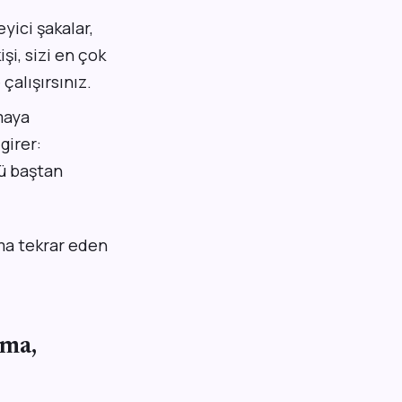
yici şakalar,
şi, sizi en çok
çalışırsınız.
şmaya
girer:
yü baştan
Ama tekrar eden
tma,