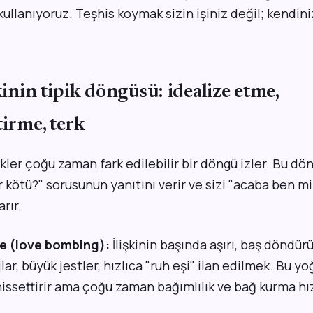
kullanıyoruz. Teşhis koymak sizin işiniz değil; kendin
şkinin tipik döngüsü: idealize etme,
tirme, terk
kler çoğu zaman fark edilebilir bir döngü izler. Bu d
ir kötü?" sorusunun yanıtını verir ve sizi "acaba ben m
rır.
me (love bombing):
İlişkinin başında aşırı, baş döndürüc
lar, büyük jestler, hızlıca "ruh eşi" ilan edilmek. Bu y
 hissettirir ama çoğu zaman bağımlılık ve bağ kurma hı