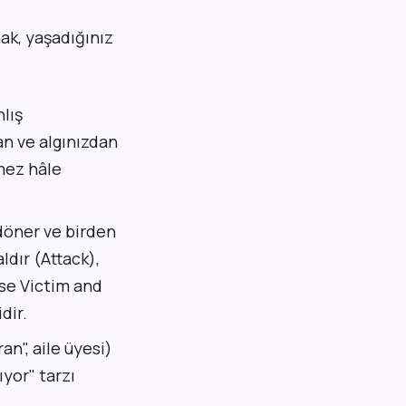
ak, yaşadığınız
nlış
an ve algınızdan
mez hâle
döner ve birden
ldır (Attack),
rse Victim and
dir.
ran", aile üyesi)
ıyor" tarzı