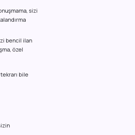
onuşmama, sizi
ezalandırma
i bencil ilan
ışma, özel
tekrarı bile
sizin