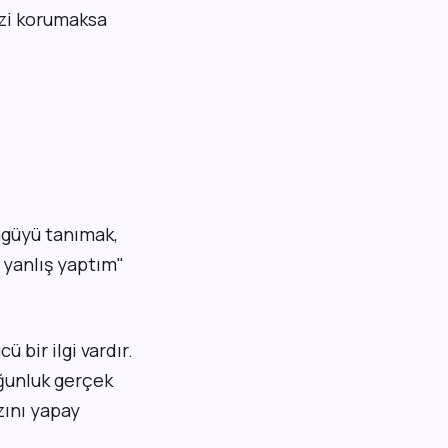
izi korumaksa
öngüyü tanımak,
i yanlış yaptım"
ü bir ilgi vardır.
oğunluk gerçek
zını yapay