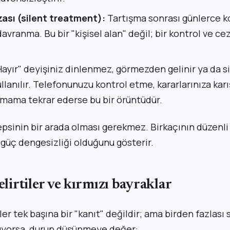
zası (silent treatment):
Tartışma sonrası günlerce k
avranma. Bu bir "kişisel alan" değil; bir kontrol ve c
ayır" deyişiniz dinlenmez, görmezden gelinir ya da siz
llanılır. Telefonunuzu kontrol etme, kararlarınıza kar
nımama tekrar ederse bu bir örüntüdür.
epsinin bir arada olması gerekmez. Birkaçının düzenli 
ir güç dengesizliği olduğunu gösterir.
elirtiler ve kırmızı bayraklar
ler tek başına bir "kanıt" değildir; ama birden fazlası 
yorsa, durup düşünmeye değer: