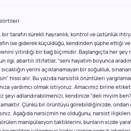
, bir tarafın sürekli hayranlık, kontrol ve üstünlük ihti
afın ise giderek küçüldüğü, kendinden şüphe ettiği ve
enini yitirdiği bir bağ biçimidir. Başlangıçta her şey 
n ilgi, abartılı iltifatlar, "seni hayatım boyunca aradı
ıcaklığın yerini açıklanamayan bir soğukluk, sınanan 
sin" hissi alır. Bu yazıda narsistik örüntüleri yargıla
ıza yardımcı olmak istiyoruz. Amacımız birine etiket
ız şeyi adlandırabilmenizi, kendinize "deli miyim be
lamaktır. Çünkü bir örüntüyü görebildiğinizde, ondan 
nız. Aşağıda narsizmin ne olduğunu, narsist ilişkileri
örülen manipülasyon taktiklerini, bunların sizde yaratt
ır koymaktan iyileşmeye kadar uzanan somut adımları 