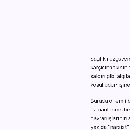
Sağlıklı özgüveni
karşısındakinin a
saldırı gibi alg
koşulludur: işine
Burada önemli bi
uzmanlarının bel
davranışlarının 
yazıda "narsist"