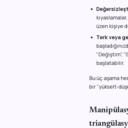
Değersizleş
kıyaslamalar,
üzen kişiye d
Terk veya ge
başladığınızd
"Değiştim", 
başlatabilir.
Bu üç aşama her 
bir "yükselt-düşü
Manipülasyo
triangülasy