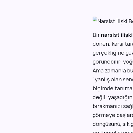
Bir
narsist ilişki
dönen; karşı tar
gerçekliğine güv
görünebilir: yoğu
Ama zamanla bu s
"yanlış olan sen
biçimde tanıman
değil; yaşadığın
bırakmanızı sağ
görmeye başlarsı
döngüsünü, sık g
en önemlisi sın