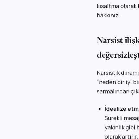
kısaltma olarak 
hakkınız.
Narsist ili
değersizleş
Narsistik dinami
"neden bir iyi b
sarmalından çıka
İdealize et
Sürekli mesaj
yakınlık gibi
olarak artırır.