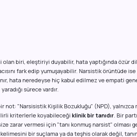
 olan biri, eleştiriyi duyabilir, hata yaptığında özür dil
cısını fark edip yumuşayabilir. Narsistik örüntüde ise e
ılanır, hata neredeyse hiç kabul edilmez ve empati gene
 yaradığı sürece vardır.
r not: "Narsisistik Kişilik Bozukluğu" (NPD), yalnızca 
irli kriterlerle koyabileceği
klinik bir tanıdır
. Bir par
size zarar vermesi için "tanı konmuş narsist" olması 
 kelimesini bir suçlama ya da teşhis olarak değil, tanım