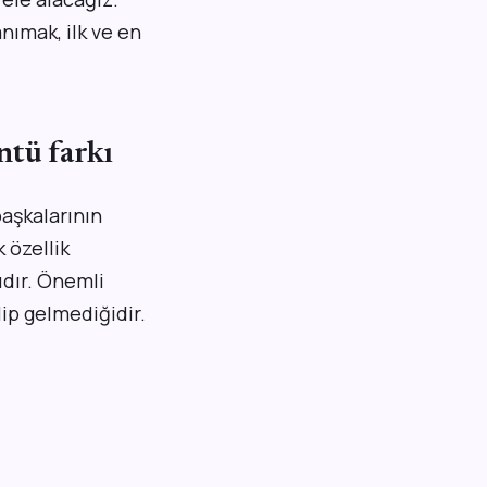
anımak, ilk ve en
ntü farkı
aşkalarının
 özellik
ıdır. Önemli
lip gelmediğidir.