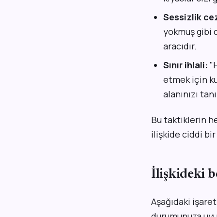
Sessizlik ce
yokmuş gibi d
aracıdır.
Sınır ihlali:
"H
etmek için ku
alanınızı ta
Bu taktiklerin h
ilişkide ciddi b
İlişkideki b
Aşağıdaki işaret
durumunuza uyu