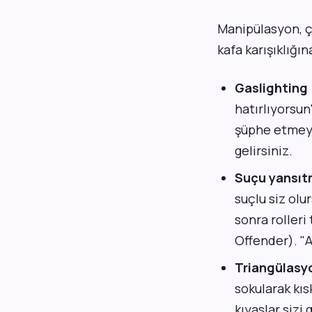
Manipülasyon, ço
kafa karışıklığına
Gaslighting 
hatırlıyorsun
şüphe etmeye
gelirsiniz.
Suçu yansıt
suçlu siz olu
sonra rolleri
Offender). "A
Triangülasy
sokularak kıs
kıyaslar sizi 