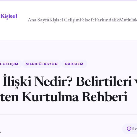
Kişisel
Ana Sayfa
Kişisel Gelişim
Felsefe
Farkındalık
Mutlulu
L GELIŞIM
MANIPÜLASYON
NARSIZM
 İlişki Nedir? Belirtileri
tten Kurtulma Rehberi
schedule
11
6