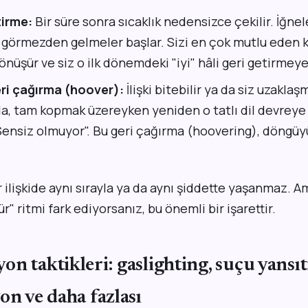
tirme:
Bir süre sonra sıcaklık nedensizce çekilir. İğnele
 görmezden gelmeler başlar. Sizi en çok mutlu eden ki
önüşür ve siz o ilk dönemdeki "iyi" hâli geri getirmeye 
ri çağırma (hoover):
İlişki bitebilir ya da siz uzakla
a, tam kopmak üzereyken yeniden o tatlı dil devreye 
"Sensiz olmuyor". Bu geri çağırma (hoovering), döngü
ilişkide aynı sırayla ya da aynı şiddette yaşanmaz. 
r" ritmi fark ediyorsanız, bu önemli bir işarettir.
n taktikleri: gaslighting, suçu yansı
on ve daha fazlası