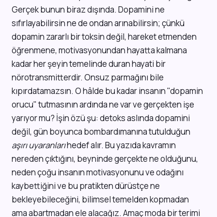
Gerçek bunun biraz dışında. Dopamini ne
sıfırlayabilirsin ne de ondan arınabilirsin; çünkü
dopamin zararlı bir toksin değil, hareket etmenden
öğrenmene, motivasyonundan hayatta kalmana
kadar her şeyin temelinde duran hayati bir
nörotransmitterdir. Onsuz parmağını bile
kıpırdatamazsın. O hâlde bu kadar insanın "dopamin
orucu" tutmasının ardında ne var ve gerçekten işe
yarıyor mu? İşin özü şu: detoks aslında dopamini
değil, gün boyunca bombardımanına tutulduğun
aşırı uyaranları
hedef alır. Bu yazıda kavramın
nereden çıktığını, beyninde gerçekte ne olduğunu,
neden çoğu insanın motivasyonunu ve odağını
kaybettiğini ve bu pratikten dürüstçe ne
bekleyebileceğini, bilimsel temelden kopmadan
ama abartmadan ele alacağız. Amaç moda bir terimi