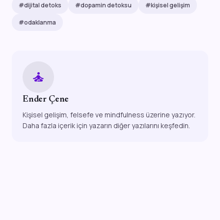
#dijital detoks
#dopamin detoksu
#kişisel gelişim
#odaklanma
self_improvement
Ender Çene
Kişisel gelişim, felsefe ve mindfulness üzerine yazıyor.
Daha fazla içerik için yazarın diğer yazılarını keşfedin.