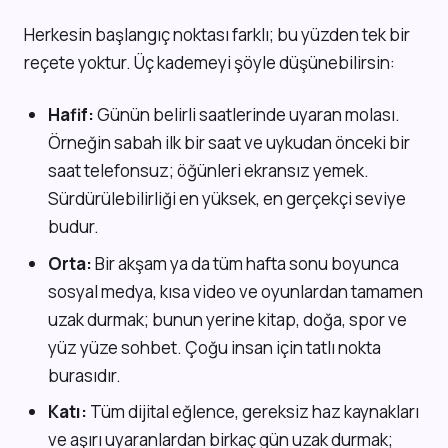
Herkesin başlangıç noktası farklı; bu yüzden tek bir
reçete yoktur. Üç kademeyi şöyle düşünebilirsin:
Hafif:
Günün belirli saatlerinde uyaran molası.
Örneğin sabah ilk bir saat ve uykudan önceki bir
saat telefonsuz; öğünleri ekransız yemek.
Sürdürülebilirliği en yüksek, en gerçekçi seviye
budur.
Orta:
Bir akşam ya da tüm hafta sonu boyunca
sosyal medya, kısa video ve oyunlardan tamamen
uzak durmak; bunun yerine kitap, doğa, spor ve
yüz yüze sohbet. Çoğu insan için tatlı nokta
burasıdır.
Katı:
Tüm dijital eğlence, gereksiz haz kaynakları
ve aşırı uyaranlardan birkaç gün uzak durmak;