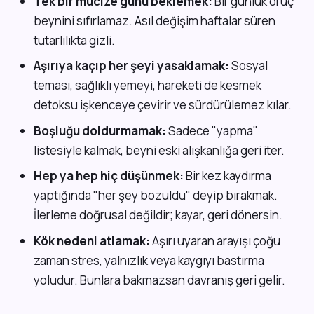
Tek bir mucize günü beklemek:
Bir günlük oruç
beynini sıfırlamaz. Asıl değişim haftalar süren
tutarlılıkta gizli.
Aşırıya kaçıp her şeyi yasaklamak:
Sosyal
teması, sağlıklı yemeyi, hareketi de kesmek
detoksu işkenceye çevirir ve sürdürülemez kılar.
Boşluğu doldurmamak:
Sadece "yapma"
listesiyle kalmak, beyni eski alışkanlığa geri iter.
Hep ya hep hiç düşünmek:
Bir kez kaydırma
yaptığında "her şey bozuldu" deyip bırakmak.
İlerleme doğrusal değildir; kayar, geri dönersin.
Kök nedeni atlamak:
Aşırı uyaran arayışı çoğu
zaman stres, yalnızlık veya kaygıyı bastırma
yoludur. Bunlara bakmazsan davranış geri gelir.