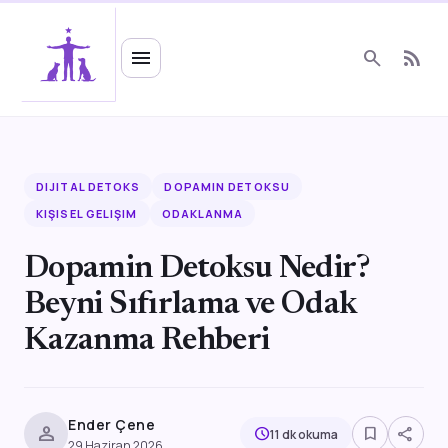
Ruhsal Enerji
menu
search
rss_feed
DIJITAL DETOKS
DOPAMIN DETOKSU
KIŞISEL GELIŞIM
ODAKLANMA
Dopamin Detoksu Nedir?
Beyni Sıfırlama ve Odak
Kazanma Rehberi
Ender Çene
person
bookmark_border
share
schedule
11 dk okuma
29 Haziran 2026