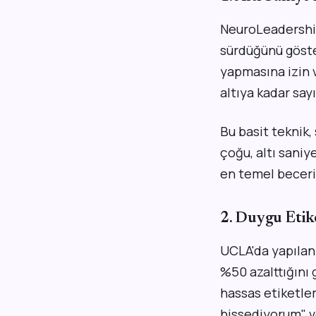
NeuroLeadership 
sürdüğünü göste
yapmasına izin v
altıya kadar say
Bu basit teknik,
çoğu, altı sani
en temel beceri
2. Duygu Etik
UCLA'da yapılan
%50 azalttığını
hassas etiketlem
hissediyorum" v