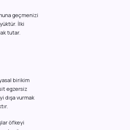
umuna geçmenizi
üktür. İlki
ak tutar.
yasal birikim
asit egzersiz
yi dışa vurmak
tır.
lar öfkeyi