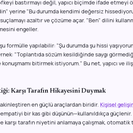
fkeyi bastırmayı değil, yapıcı biçimde ifade etmeyi ö
rdin" yerine "Bu durumda kendimi değersiz hissediyor
 suçlamayı azaltır ve çözüme açar. "Ben" dilini kullanm
esini engeller.
 şu formülle yapılabilir: "Şu durumda şu hissi yaşıyoru
 Örnek: "Toplantıda sözüm kesildiğinde saygı görmedi
konuşmamı bitirmek istiyorum." Bu net, yapıcı ve iliş
tiği: Karşı Tarafın Hikayesini Duymak
akinleştiren en güçlü araçlardan biridir.
Kişisel geliş
empatiyi bir kas gibi düşünün—kullanıldıkça güçlenir.
 karşı tarafın niyetini anlamaya çalışmak, otomatik 