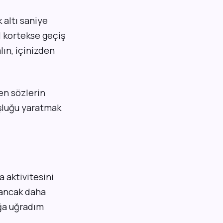
 altı saniye
l kortekse geçiş
lın, içinizden
nen sözlerin
luğu yaratmak
 aktivitesini
 ancak daha
ığa uğradım