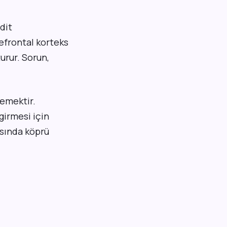
dit
efrontal korteks
urur. Sorun,
emektir.
girmesi için
asında köprü