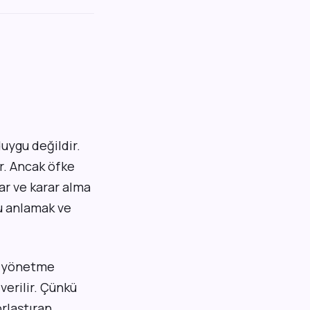
uygu değildir.
ır. Ancak öfke
zar ve karar alma
nu anlamak ve
e yönetme
verilir. Çünkü
rlaştıran