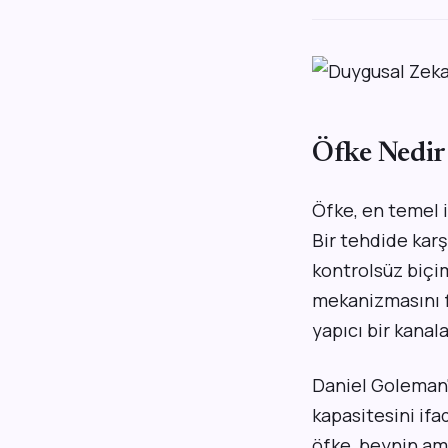
Öfke Nedir
Öfke, en temel i
Bir tehdide karşı
kontrolsüz biçim
mekanizmasını 
yapıcı bir kanala
Daniel Goleman'
kapasitesini ifa
öfke, beynin am