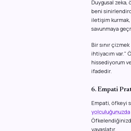
Duygusal zeka, ö
beni sinirlendi
iletişim kurmak,
savunmaya geçm
Bir sınır çizmek
ihtiyacım var."
hissediyorum ve 
ifadedir.
6. Empati Pra
Empati, öfkeyi s
yolculuğunuzda
Öfkelendiğinizde
yavaşlatır.