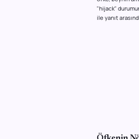
"hijack" durumun
ile yanıt arasın
Öfkenin Nö