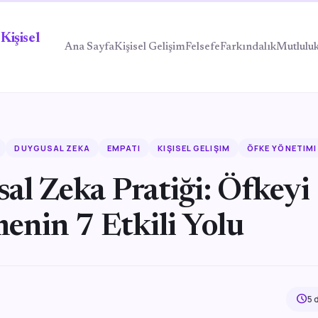
Kişisel
Ana Sayfa
Kişisel Gelişim
Felsefe
Farkındalık
Mutlulu
DUYGUSAL ZEKA
EMPATI
KIŞISEL GELIŞIM
ÖFKE YÖNETIMI
al Zeka Pratiği: Öfkeyi
enin 7 Etkili Yolu
schedule
5 