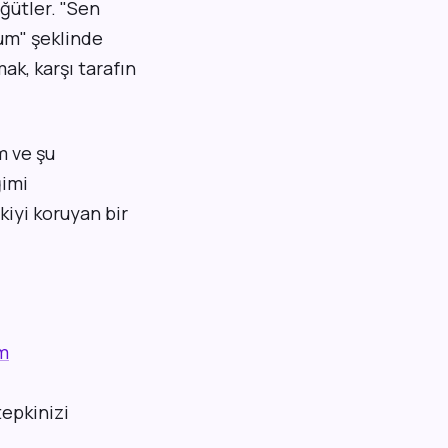
ğütler. "Sen
um" şeklinde
ak, karşı tarafın
m ve şu
ğimi
kiyi koruyan bir
im
tepkinizi