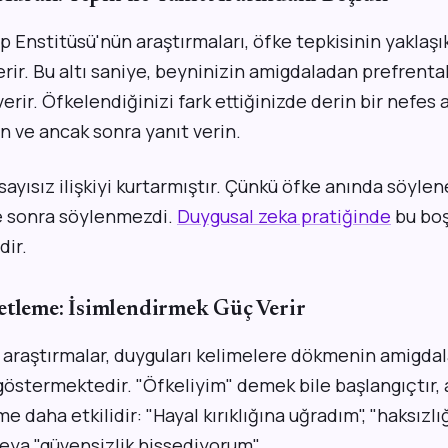
Enstitüsü'nün araştırmaları, öfke tepkisinin yaklaşık
rir. Bu altı saniye, beyninizin amigdaladan prefrenta
erir. Öfkelendiğinizi fark ettiğinizde derin bir nefes a
ın ve ancak sonra yanıt verin.
 sayısız ilişkiyi kurtarmıştır. Çünkü öfke anında söyle
ye sonra söylenmezdi.
Duygusal zeka pratiğinde
bu boş
dir.
etleme: İsimlendirmek Güç Verir
 araştırmalar, duyguları kelimelere dökmenin amigdala
 göstermektedir. "Öfkeliyim" demek bile başlangıçtır,
e daha etkilidir: "Hayal kırıklığına uğradım", "haksızl
eya "güvensizlik hissediyorum".