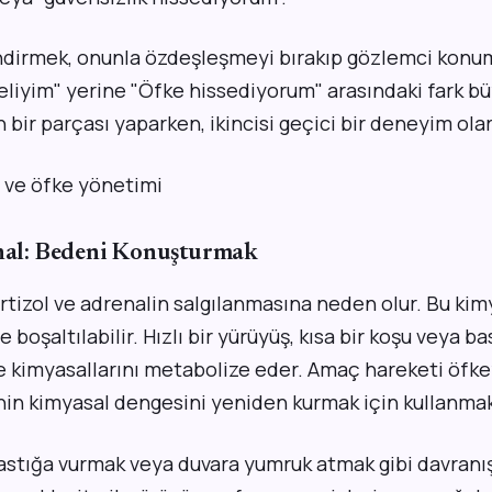
ndirmek, onunla özdeşleşmeyi bırakıp gözlemci kon
eliyim" yerine "Öfke hissediyorum" arasındaki fark büy
 bir parçası yaparken, ikincisi geçici bir deneyim olar
anal: Bedeni Konuşturmak
rtizol ve adrenalin salgılanmasına neden olur. Bu kim
e boşaltılabilir. Hızlı bir yürüyüş, kısa bir koşu veya b
ke kimyasallarını metabolize eder. Amaç hareketi öfke
nin kimyasal dengesini yeniden kurmak için kullanmak
astığa vurmak veya duvara yumruk atmak gibi davranış