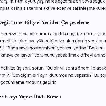
 karşılık, ritmik yürüyüş, nefes egzersizleri veya soğuk
atik sinir sistemini aktive eder ve sakinleşme süreci
Değiştirme: Bilişsel Yeniden Çerçeveleme
 çerçeveleme, bir durumu farklı bir açıdan görmeyi sa
genellikle bir olaya yüklediğimiz anlamdan kaynaklanır
il. "Bana saygı göstermiyor" yorumu yerine "Belki şu
çıkmaya çalışıyor" yorumunu yapabilmek, öfkeyi anınd
endinize üç soru sorun: "Bu bir yıl sonra önemli olacak 
r mi?", "Sevdiğim biri aynı durumda ne yapardı?" Bu sor
çözümleme moduna geçirir.
: Öfkeyi Yapıcı İfade Etmek