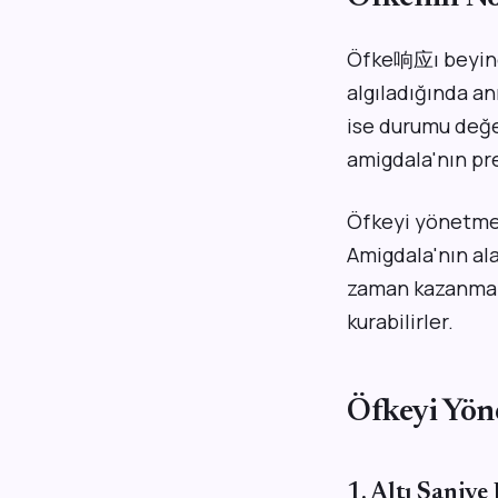
Öfke响应ı beyinde 
algıladığında an
ise durumu değer
amigdala'nın pre
Öfkeyi yönetmek
Amigdala'nın al
zaman kazanmakt
kurabilirler.
Öfkeyi Yön
1. Altı Saniye