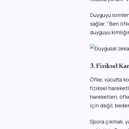
Duyguyu isimle
sağlar. "Ben öfk
duyguyu kimliğin
3. Fiziksel K
Öfke, vücutta ko
fiziksel hareketl
hareketleri, öf
için değil, bede
Spora çıkmak, y