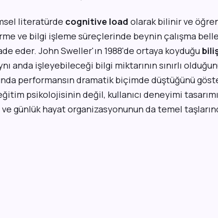
imsel literatürde
cognitive load
olarak bilinir ve öğr
rme ve bilgi işleme süreçlerinde beynin çalışma bell
fade eder. John Sweller'ın 1988'de ortaya koyduğu
bil
ynı anda işleyebileceği bilgi miktarının sınırlı olduğun
nda performansın dramatik biçimde düştüğünü göste
ğitim psikolojisinin değil, kullanıcı deneyimi tasarımın
n ve günlük hayat organizasyonunun da temel taşlarınd