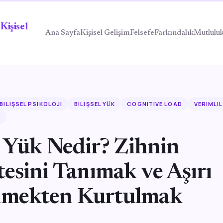
Kişisel
Ana Sayfa
Kişisel Gelişim
Felsefe
Farkındalık
Mutlulu
BILIŞSEL PSIKOLOJI
BILIŞSEL YÜK
COGNITIVE LOAD
VERIMLIL
E
l Yük Nedir? Zihnin
esini Tanımak ve Aşırı
nmekten Kurtulmak