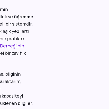
amın
llek
ve
öğrenme
eli bir sistemdir.
laşık yedi artı
ının pratikte
 Derneği'nin
l bir zayıflık
e, bilginin
bu aktarım,
e
 kapasiteyi
üklenen bilgiler,