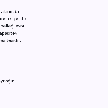
 alanında
sında e-posta
belleği aynı
kapasiteyi
asitesidir;
kaynağını