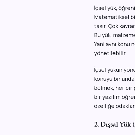
İçsel yük, öğre
Matematiksel bi
taşır. Çok kavr
Bu yük, malzeme
Yani aynı konu n
yönetilebilir.
İçsel yükün yönet
konuyu bir anda
bölmek, her bir 
bir yazılım öğre
özelliğe odaklan
2. Dışsal Yük