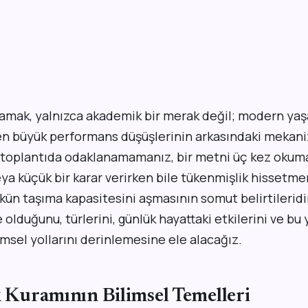
nlamak, yalnızca akademik bir merak değil; modern y
 en büyük performans düşüşlerinin arkasındaki mekan
r toplantıda odaklanamamanız, bir metni üç kez oku
a küçük bir karar verirken bile tükenmişlik hissetmen
ükün taşıma kapasitesini aşmasının somut belirtileridi
e olduğunu, türlerini, günlük hayattaki etkilerini ve bu
msel yollarını derinlemesine ele alacağız.
k Kuramının Bilimsel Temelleri