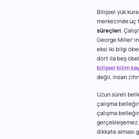
Bilişsel yük kur
merkezinde üç t
süreçleri
. Çalış
George Miller'ın
eksi iki bilgi öb
dört ila beş öbe
bilişsel bilim ka
değil, insan zih
Uzun süreli bell
çalışma belleğin
çalışma belleğin
gerçekleşemez. 
dikkate alması g