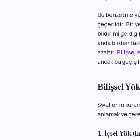
Bu benzetme yal
geçerlidir. Bir 
bildirimi geldiğ
anda birden fazl
azaltır.
Bilişsel 
ancak bu geçiş h
Bilişsel Y
Sweller'ın kuram
anlamak ve gerek
1. İçsel Yük (