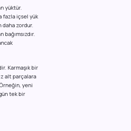
n yüktür.
fazla içsel yük
n daha zordur.
n bağımsızdır.
 ancak
r. Karmaşık bir
z alt parçalara
 Örneğin, yeni
gün tek bir