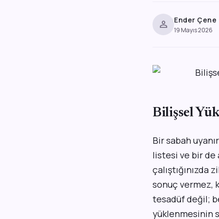
Ender Çene
person
19 Mayıs 2026
Bilişsel Yü
Bir sabah uyanır
listesi ve bir 
çalıştığınızda 
sonuç vermez, ka
tesadüf değil; b
yüklenmesinin 