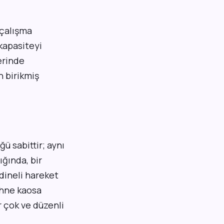
 çalışma
 kapasiteyi
erinde
n birikmiş
ü sabittir; aynı
ığında, bir
dineli hareket
ahne kaosa
r çok ve düzenli