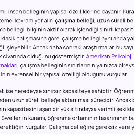
amı, insan belleğinin yapısal özelliklerine dayanır. Kur
emel kavram yer alır:
çalışma belleği
,
uzun süreli be
ma belleği, bilginin aktif olarak işlendiği sınırlı kapasit
 klasik çalışmasına göre, çalışma belleği aynı anda yak
eği işleyebilir. Ancak daha sonraki araştırmalar, bu say
k civarında olduğunu göstermiştir.
Amerikan Psikoloji
ynakları
, çalışma belleğinin sınırlarının yalnızca bireyse
ninin evrensel bir yapısal özelliği olduğunu vurgular.
ek ise neredeyse sınırsız kapasiteye sahiptir. Öğrenm
den uzun süreli belleğe aktarılması sürecidir. Ancak 
in kapasitesini aşan bir yük altındaysa verimli şekild
Sweller'ın kuramı, öğrenme ortamının tasarımının bu
erektiğini vurgular. Çalışma belleğine gereksiz yere y