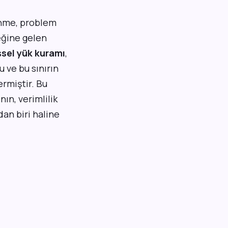
enme, problem
eğine gelen
işsel yük kuramı
,
u ve bu sınırın
rmiştir. Bu
ın, verimlilik
an biri haline