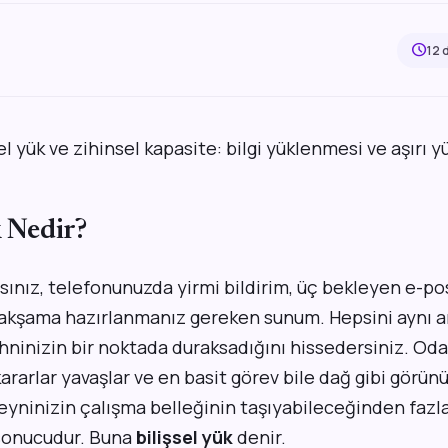
schedule
12 
k Nedir?
sınız, telefonunuzda yirmi bildirim, üç bekleyen e-pos
de akşama hazırlanmanız gereken sunum. Hepsini ayn
zihninizin bir noktada duraksadığını hissedersiniz. O
rarlar yavaşlar ve en basit görev bile dağ gibi görün
eyninizin çalışma belleğinin taşıyabileceğinden fazla
sonucudur. Buna
bilişsel yük
denir.