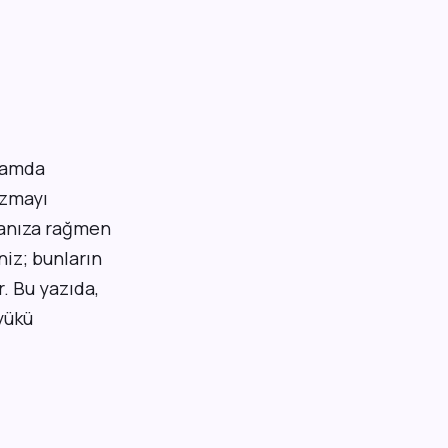
aşamda
izmayı
manıza rağmen
iz; bunların
r. Bu yazıda,
 yükü