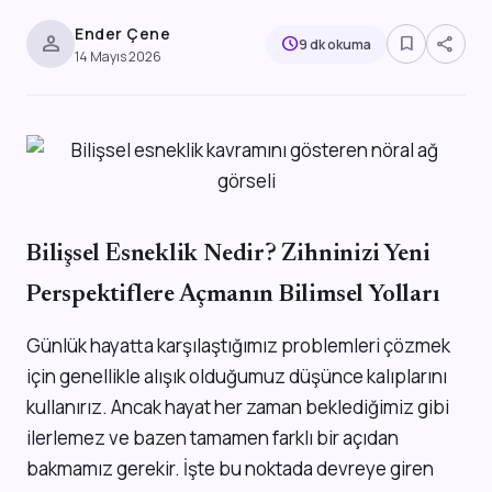
Ender Çene
person
bookmark_border
share
schedule
9 dk okuma
14 Mayıs 2026
Bilişsel Esneklik Nedir? Zihninizi Yeni
Perspektiflere Açmanın Bilimsel Yolları
Günlük hayatta karşılaştığımız problemleri çözmek
için genellikle alışık olduğumuz düşünce kalıplarını
kullanırız. Ancak hayat her zaman beklediğimiz gibi
ilerlemez ve bazen tamamen farklı bir açıdan
bakmamız gerekir. İşte bu noktada devreye giren