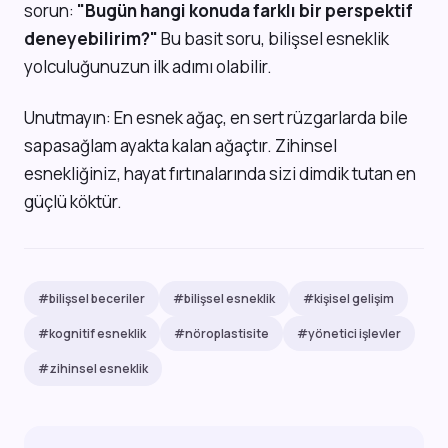
sorun:
"Bugün hangi konuda farklı bir perspektif
deneyebilirim?"
Bu basit soru, bilişsel esneklik
yolculuğunuzun ilk adımı olabilir.
Unutmayın: En esnek ağaç, en sert rüzgarlarda bile
sapasağlam ayakta kalan ağaçtır. Zihinsel
esnekliğiniz, hayat fırtınalarında sizi dimdik tutan en
güçlü köktür.
#bilişsel beceriler
#bilişsel esneklik
#kişisel gelişim
#kognitif esneklik
#nöroplastisite
#yönetici işlevler
#zihinsel esneklik