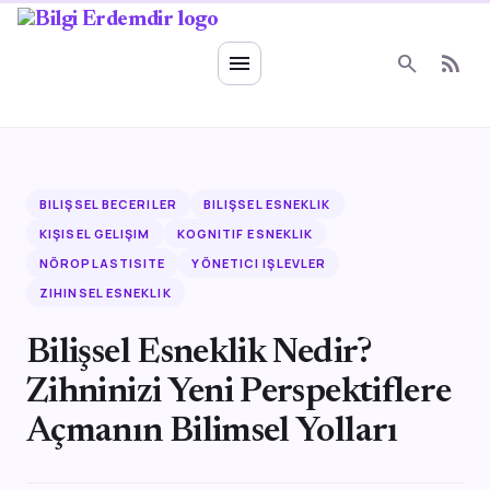
Ruhsal Enerji
menu
search
rss_feed
BILIŞSEL BECERILER
BILIŞSEL ESNEKLIK
KIŞISEL GELIŞIM
KOGNITIF ESNEKLIK
NÖROPLASTISITE
YÖNETICI IŞLEVLER
ZIHINSEL ESNEKLIK
Bilişsel Esneklik Nedir?
Zihninizi Yeni Perspektiflere
Açmanın Bilimsel Yolları