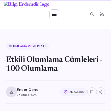
Ruhsal Enerji
menu
search
rss_feed
OLUMLAMA CÜMLELERI
Etkili Olumlama Cümleleri -
100 Olumlama
Ender Çene
person
bookmark_border
share
schedule
5 dk okuma
28 Aralık 2024