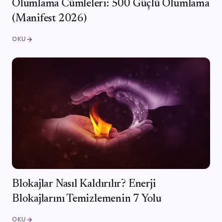
Olumlama Cümleleri: 500 Güçlü Olumlama
(Manifest 2026)
OKU
arrow_forward
Blokajlar Nasıl Kaldırılır? Enerji
Blokajlarını Temizlemenin 7 Yolu
OKU
arrow_forward