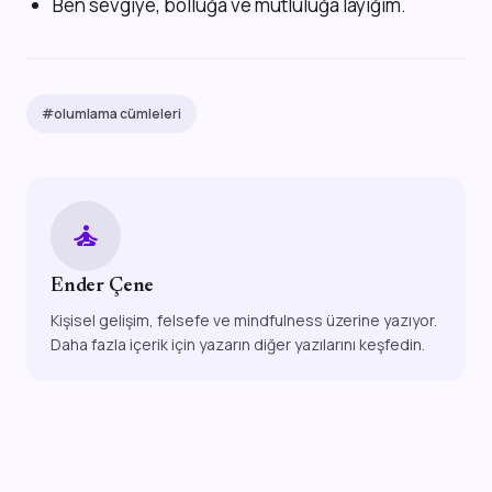
Ben sevgiye, bolluğa ve mutluluğa layığım.
#olumlama cümleleri
self_improvement
Ender Çene
Kişisel gelişim, felsefe ve mindfulness üzerine yazıyor.
Daha fazla içerik için yazarın diğer yazılarını keşfedin.