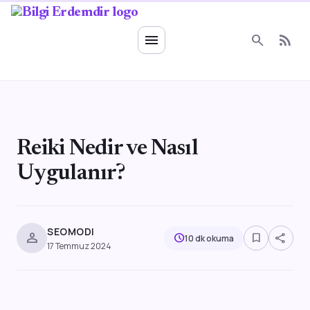
Ruhsal Enerji
menu
search
rss_feed
Reiki Nedir ve Nasıl
Uygulanır?
SEOMODI
person
bookmark_border
share
schedule
10 dk okuma
17 Temmuz 2024