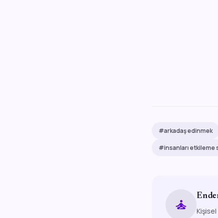
#arkadaş edinmek
#insanları etkileme 
Ende
self_improvement
Kişisel