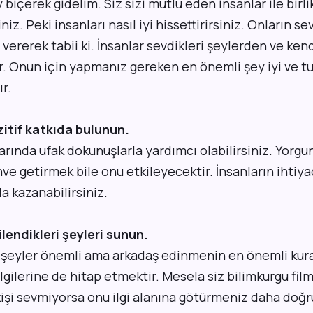
biçerek gidelim. Siz sizi mutlu eden insanlar ile birli
iz. Peki insanları nasıl iyi hissettirirsiniz. Onların se
ererek tabii ki. İnsanlar sevdikleri şeylerden ve ken
. Onun için yapmanız gereken en önemli şey iyi ve tu
r.
zitif katkıda bulunun.
arında ufak dokunuşlarla yardımcı olabilirsiniz. Yorgun
ve getirmek bile onu etkileyecektir. İnsanların ihtiya
a kazanabilirsiniz.
gilendikleri şeyleri sunun.
z şeyler önemli ama arkadaş edinmenin en önemli kura
ilgilerine de hitap etmektir. Mesela siz bilimkurgu fil
kişi sevmiyorsa onu ilgi alanına götürmeniz daha doğr