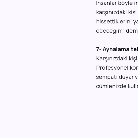
İnsanlar böyle i
karşınızdaki ki
hissettiklerini
edeceğim" deme
7- Aynalama tek
Karşınızdaki kiş
Profesyonel konu
sempati duyar ve
cümlenizde kulla