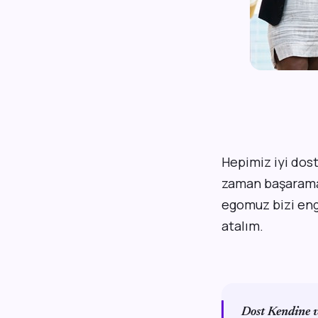
H
epimiz iyi dos
zaman başarama
egomuz bizi enge
atalım.
Dost Kendine v