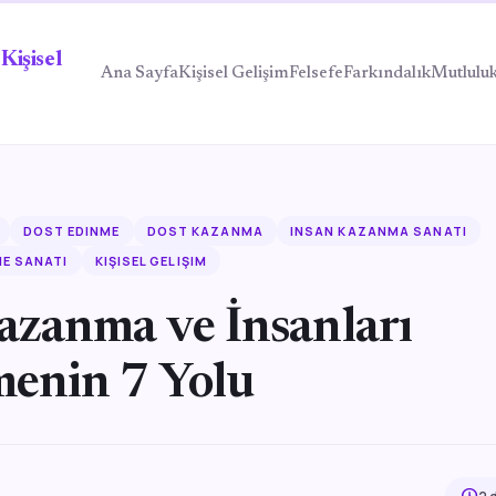
Kişisel
Ana Sayfa
Kişisel Gelişim
Felsefe
Farkındalık
Mutlulu
DOST EDINME
DOST KAZANMA
INSAN KAZANMA SANATI
ME SANATI
KIŞISEL GELIŞIM
azanma ve İnsanları
menin 7 Yolu