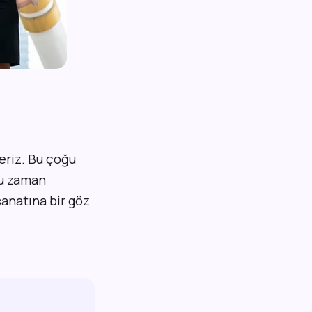
eriz. Bu çoğu
ğu zaman
sanatına bir göz