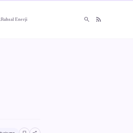
search
rss_feed
k
Ruhsal Enerji