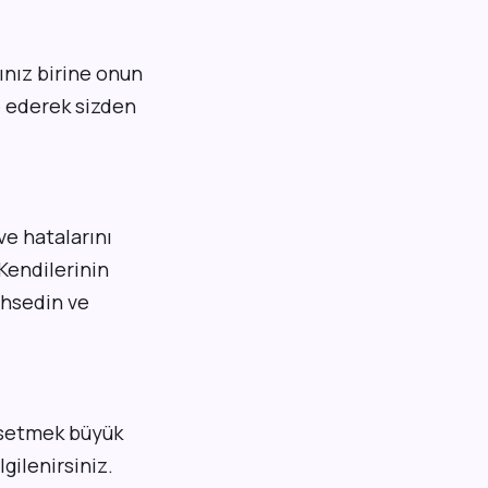
ınız birine onun
e ederek sizden
ve hatalarını
Kendilerinin
ahsedin ve
issetmek büyük
lgilenirsiniz.