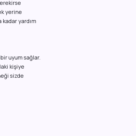
gerekirse
ek yerine
a kadar yardım
 bir uyum sağlar.
aki kişiye
neği sizde