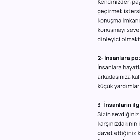
Kendinizden pay 
geçirmek istersin
konuşma imkanı v
konuşmayı sever
dinleyici olmaktı
2- İnsanlara po
İnsanlara hayatl
arkadaşınıza kah
küçük yardımlarl
3- İnsanların il
Sizin sevdiğini
karşınızdakinin 
davet ettiğiniz 