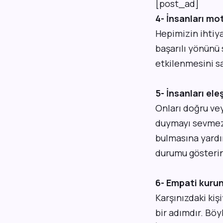
[post_ad]
4- İnsanları mo
Hepimizin ihtiy
başarılı yönünü
etkilenmesini sa
5- İnsanları ele
Onları doğru vey
duymayı sevmezl
bulmasına yardı
durumu gösterin
6- Empati kurun
Karşınızdaki kiş
bir adımdır. Böyl