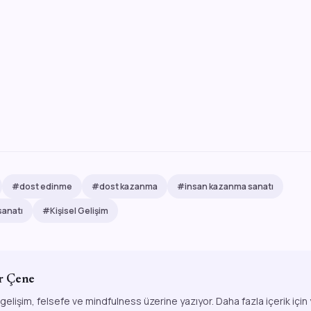
#dost edinme
#dost kazanma
#insan kazanma sanatı
sanatı
#Kişisel Gelişim
r Çene
 gelişim, felsefe ve mindfulness üzerine yazıyor. Daha fazla içerik için