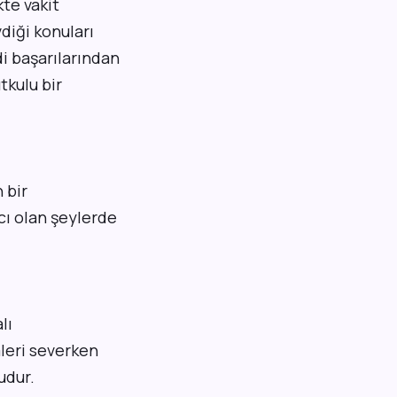
kte vakit
vdiği konuları
di başarılarından
tkulu bir
 bir
cı olan şeylerde
lı
mleri severken
udur.