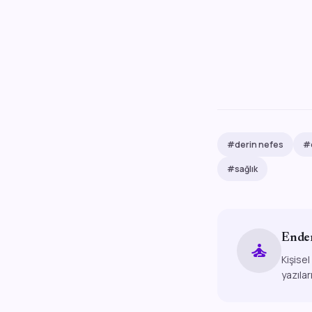
#derin nefes
#d
#sağlık
Ende
self_improvement
Kişisel
yazılar