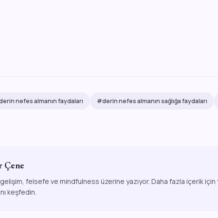
erin nefes almanın faydaları
#derin nefes almanın sağlığa faydaları
r Çene
 gelişim, felsefe ve mindfulness üzerine yazıyor. Daha fazla içerik için
ını keşfedin.