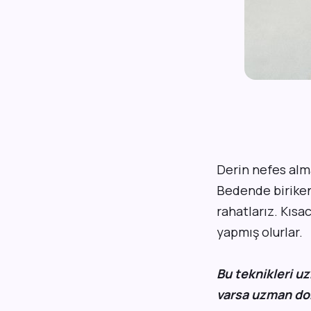
D
erin nefes alm
Bedende biriken 
rahatlarız. Kısa
yapmış olurlar.
Bu teknikleri u
varsa uzman do