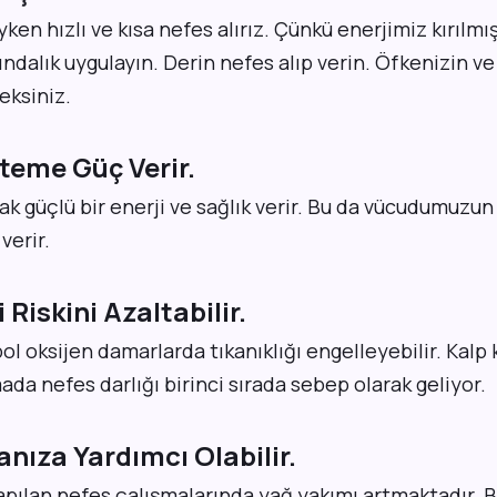
yken hızlı ve kısa nefes alırız. Çünkü enerjimiz kırılmı
ndalık uygulayın. Derin nefes alıp verin. Öfkenizin ve
eksiniz.
teme Güç Verir.
k güçlü bir enerji ve sağlık verir. Bu da vücudumuzu
verir.
i Riskini Azaltabilir.
 oksijen damarlarda tıkanıklığı engelleyebilir. Kalp kri
ada nefes darlığı birinci sırada sebep olarak geliyor.
anıza Yardımcı Olabilir.
apılan nefes çalışmalarında yağ yakımı artmaktadır. 