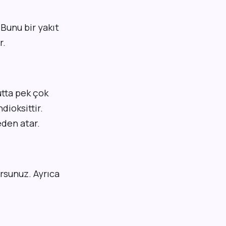
 Bunu bir yakıt
r.
tta pek çok
dioksittir.
eden atar.
rsunuz. Ayrıca