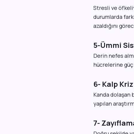
Stresli ve öfkeli
durumlarda farkı
azaldığını görec
5-Ümmi Sis
Derin nefes alma
hücrelerine güç 
6- Kalp Kriz
Kanda dolaşan bol
yapılan araştırm
7- Zayıflam
Doğru şekilde y