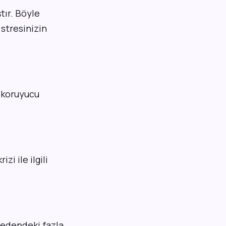
ştır. Böyle
 stresinizin
n koruyucu
zi ile ilgili
Bedendeki fazla