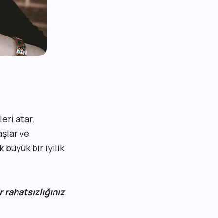
eri atar.
aşlar ve
büyük bir iyilik
 rahatsızlığınız