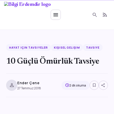
Ruhsal Enerji
menu
search
rss_feed
HAYAT IÇIN TAVSIYELER
KIŞISEL GELIŞIM
TAVSIYE
10 Güçlü Ömürlük Tavsiye
Ender Çene
person
bookmark_border
share
schedule
2 dk okuma
27 Temmuz 2018