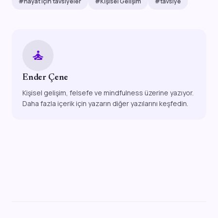
#hayat için tavsiyeler
#Kişisel Gelişim
#tavsiye
self_improvement
Ender Çene
Kişisel gelişim, felsefe ve mindfulness üzerine yazıyor.
Daha fazla içerik için yazarın diğer yazılarını keşfedin.