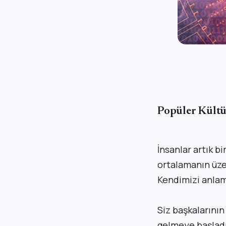
Popüler Kültü
İ
nsanlar artık b
ortalamanın üzer
Kendimizi anlam
Siz başkalarının
gelmeye başladı.