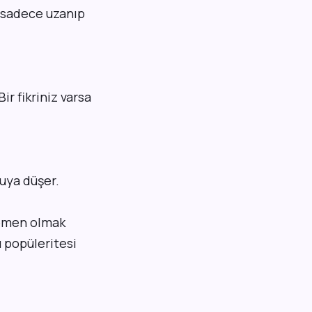
t sadece uzanıp
ir fikriniz varsa
kuya düşer.
nomen olmak
 popüleritesi