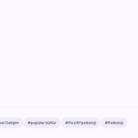
sel Gelişim
#popüler kültür
#Pozitif psikoloji
#Psikoloji