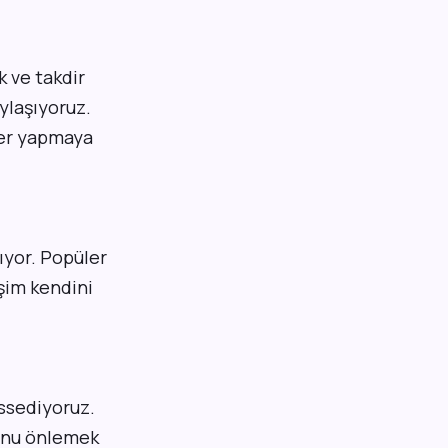
k ve takdir
ylaşıyoruz.
ler yapmaya
ıyor. Popüler
işim kendini
issediyoruz.
 Bunu önlemek