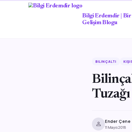
Bilgi Erdemdir | Bir 
Gelişim Blogu
BILINÇALTI
KIŞI
Bilinça
Tuzağı
Ender Çene
person
11 Mayıs 2018