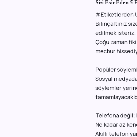
Sizi Esir Eden 5 
#Etiketlerden U
Bilinçaltınız si
edilmek isteriz.
Çoğu zaman fiki
mecbur hissediy
Popüler söyleml
Sosyal medyada 
söylemler yerine 
tamamlayacak bi
Telefona değil; 
Ne kadar az kend
Akıllı telefon y