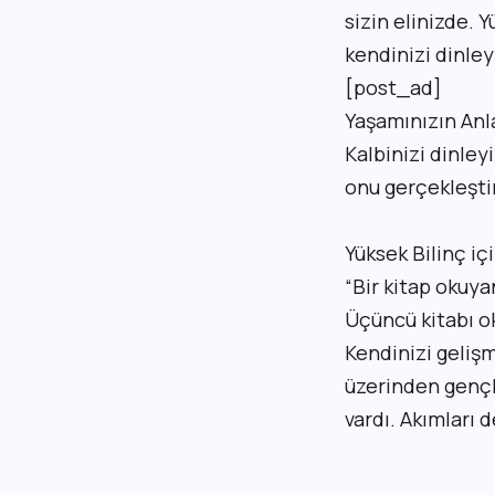
sizin elinizde. 
kendinizi dinleyi
[post_ad]
Yaşamınızın Anl
Kalbinizi dinleyi
onu gerçekleştir
Yüksek Bilinç iç
“Bir kitap okuya
Üçüncü kitabı ok
Kendinizi geliş
üzerinden gençl
vardı. Akımları 