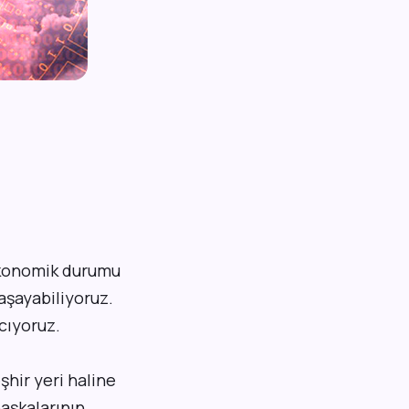
 ekonomik durumu
aşayabiliyoruz.
cıyoruz.
şhir yeri haline
başkalarının