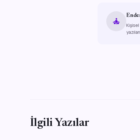
Ende
self_improvement
Kişisel
yazılar
İlgili Yazılar