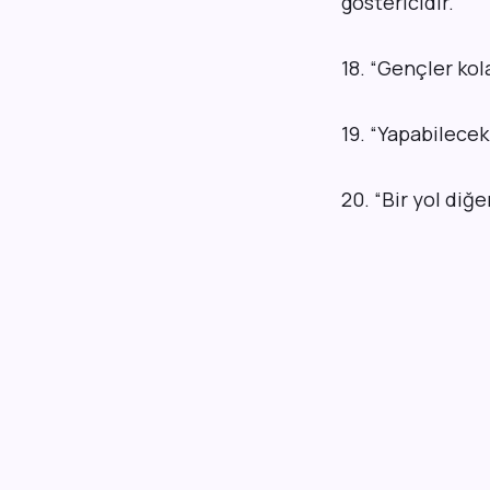
göstericidir.
”
18.
“
Gençler kola
19.
“
Yapabilecek
20.
“
Bir yol diğ