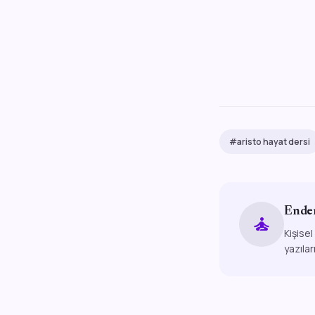
#aristo hayat dersi
Ende
self_improvement
Kişisel
yazılar