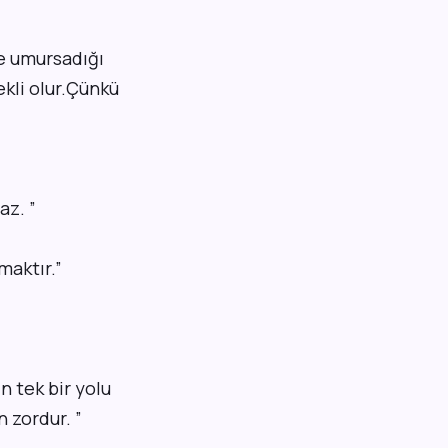
ce umursadığı
ekli olur.Çünkü
maz.
”
maktır.”
 tek bir yolu
n zordur.
”