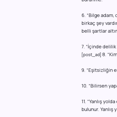
6. “Bilge adam,
birkaç şey vardı
b
elli şartlar al
7.
“İçinde delili
8.
“
Kim
[post_ad]
9.
“Eşitsizliğin 
10.
“
Bilirsen yap
11.
“
Yanlış yolda
bulunur. Yanlış