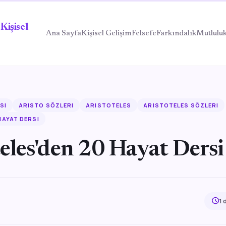
Kişisel
Ana Sayfa
Kişisel Gelişim
Felsefe
Farkındalık
Mutlulu
SI
ARISTO SÖZLERI
ARISTOTELES
ARISTOTELES SÖZLERI
HAYAT DERSI
eles'den 20 Hayat Dersi
schedule
1 