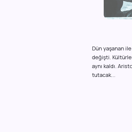
D
ün yaşanan ile
değişti. Kültürl
aynı kaldı. Aris
tutacak...