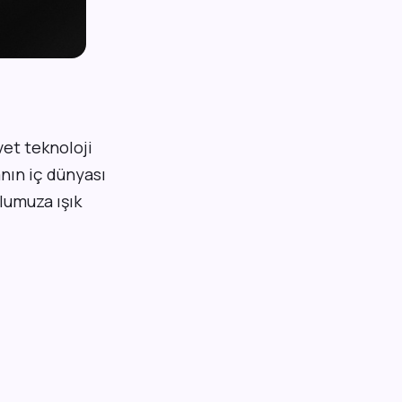
vet teknoloji
anın iç dünyası
olumuza ışık