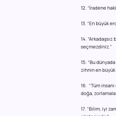
12.
“
İradene haki
13.
“
En büyük erd
14.
“
Arkadaşsız b
seçmezdiniz.
”
15.
“
Bu dünyada 
zihnin en büyük
16.
“
Tüm insani 
doğa, zorlamalar,
17.
“
Bilim, iyi za