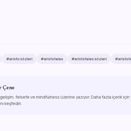
#aristo sözleri
#aristoteles
#aristoteles sözleri
#aristot
r Çene
 gelişim, felsefe ve mindfulness üzerine yazıyor. Daha fazla içerik için
ını keşfedin.