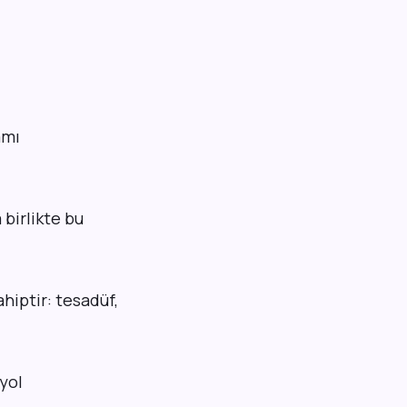
amı
birlikte bu
hiptir: tesadüf,
 yol