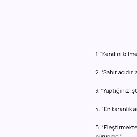
1. “Kendini bilme
2. “Sabır acıdır,
3.
“Yaptığınız iş
4.
“En karanlık 
5. “Eleştirmekte
bürünme.”