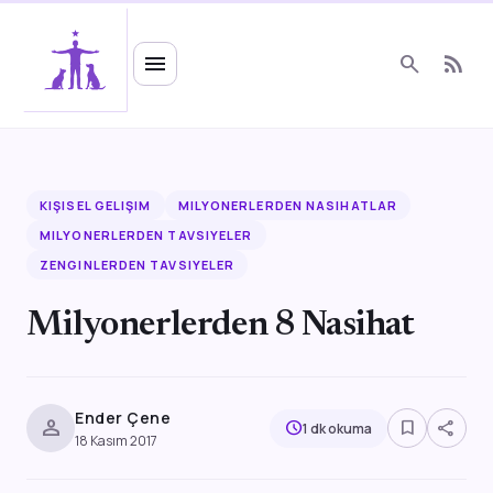
Ruhsal Enerji
menu
search
rss_feed
KIŞISEL GELIŞIM
MILYONERLERDEN NASIHATLAR
MILYONERLERDEN TAVSIYELER
ZENGINLERDEN TAVSIYELER
Milyonerlerden 8 Nasihat
Ender Çene
person
bookmark_border
share
schedule
1 dk okuma
18 Kasım 2017