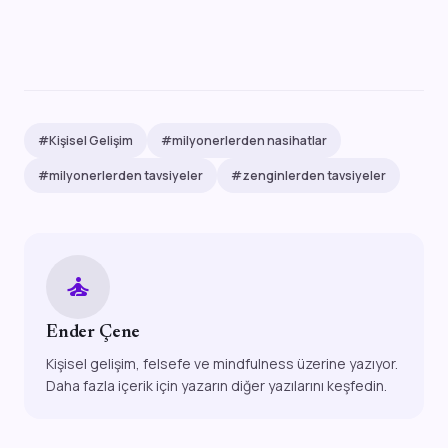
#Kişisel Gelişim
#milyonerlerden nasihatlar
#milyonerlerden tavsiyeler
#zenginlerden tavsiyeler
self_improvement
Ender Çene
Kişisel gelişim, felsefe ve mindfulness üzerine yazıyor.
Daha fazla içerik için yazarın diğer yazılarını keşfedin.