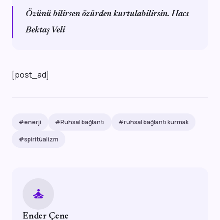
Özünü bilirsen özürden kurtulabilirsin. Hacı
Bektaş Veli
[post_ad]
#enerji
#Ruhsal bağlantı
#ruhsal bağlantı kurmak
#spiritüalizm
self_improvement
Ender Çene