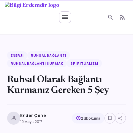
Ruhsal Enerji
menu
search
rss_feed
ENERJI
RUHSAL BAĞLANTI
RUHSAL BAĞLANTI KURMAK
SPIRITÜALIZM
Ruhsal Olarak Bağlantı
Kurmanız Gereken 5 Şey
Ender Çene
person
bookmark_border
share
schedule
2 dk okuma
19 Mayıs 2017