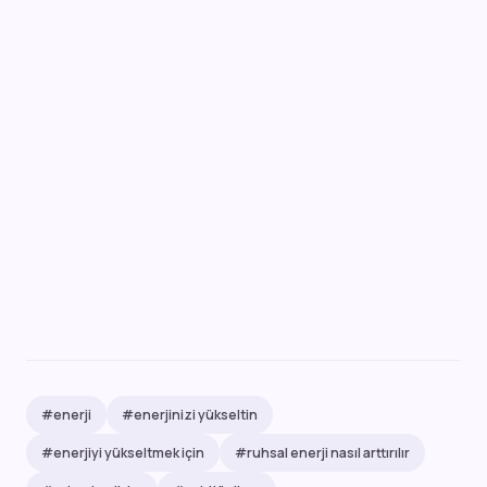
#enerji
#enerjinizi yükseltin
#enerjiyi yükseltmek için
#ruhsal enerji nasıl arttırılır