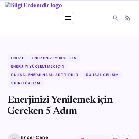
Ruhsal Enerji
menu
search
rss_feed
ENERJI
ENERJINIZI YÜKSELTIN
ENERJIYI YÜKSELTMEK IÇIN
RUHSAL ENERJI NASIL ARTTIRILIR
RUHSAL GELIŞIM
SPIRITÜALIZM
Enerjinizi Yenilemek için
Gereken 5 Adım
Ender Çene