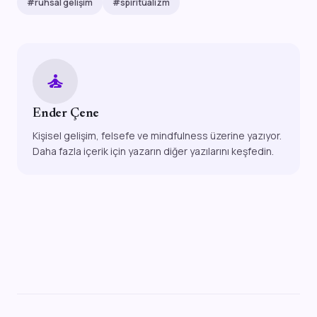
#ruhsal gelişim
#spiritüalizm
self_improvement
Ender Çene
Kişisel gelişim, felsefe ve mindfulness üzerine yazıyor.
Daha fazla içerik için yazarın diğer yazılarını keşfedin.