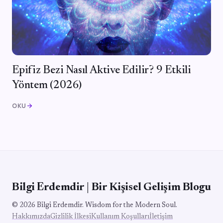
Epifiz Bezi Nasıl Aktive Edilir? 9 Etkili
Yöntem (2026)
OKU
arrow_forward
Bilgi Erdemdir | Bir Kişisel Gelişim Blogu
© 2026 Bilgi Erdemdir. Wisdom for the Modern Soul.
Hakkımızda
Gizlilik İlkesi
Kullanım Koşulları
İletişim