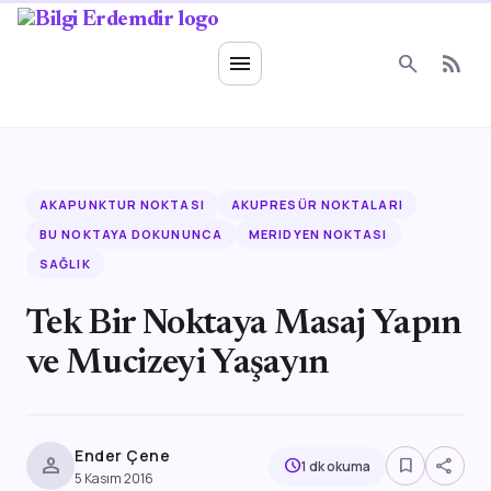
Ruhsal Enerji
menu
search
rss_feed
AKAPUNKTUR NOKTASI
AKUPRESÜR NOKTALARI
BU NOKTAYA DOKUNUNCA
MERIDYEN NOKTASI
SAĞLIK
Tek Bir Noktaya Masaj Yapın
ve Mucizeyi Yaşayın
Ender Çene
person
bookmark_border
share
schedule
1 dk okuma
5 Kasım 2016