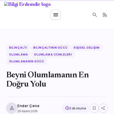
Ruhsal Enerji
menu
search
rss_feed
BILINÇALTI
BILINÇALTININ GÜCÜ
KIŞISEL GELIŞIM
OLUMLAMA
OLUMLAMA CÜMLELERI
OLUMLAMANIN GÜCÜ
Beyni Olumlamanın En
Doğru Yolu
Ender Çene
person
bookmark_border
share
schedule
2 dk okuma
26 Kasım 2016