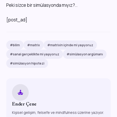
Peki sizce bir simülasyonda mıyız?..
[post_ad]
#bilim
#matrix
#matrixin içinde mi yaşıyoruz
#sanal gerçeklikte mi yaşıyoruz
#simülasyon argümanı
#simülasyon hipotezi
self_improvement
Ender Çene
Kişisel gelişim, felsefe ve mindfulness üzerine yazıyor.