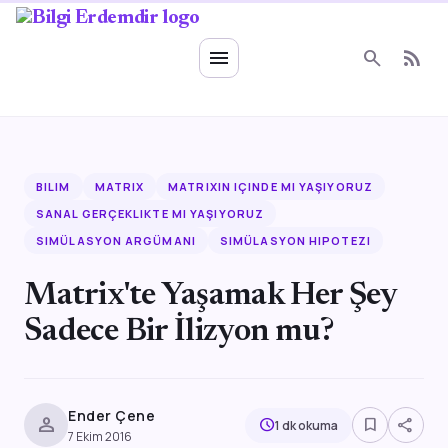
Ruhsal Enerji
menu
search
rss_feed
BILIM
MATRIX
MATRIXIN IÇINDE MI YAŞIYORUZ
SANAL GERÇEKLIKTE MI YAŞIYORUZ
SIMÜLASYON ARGÜMANI
SIMÜLASYON HIPOTEZI
Matrix'te Yaşamak Her Şey
Sadece Bir İlizyon mu?
Ender Çene
person
bookmark_border
share
schedule
1 dk okuma
7 Ekim 2016