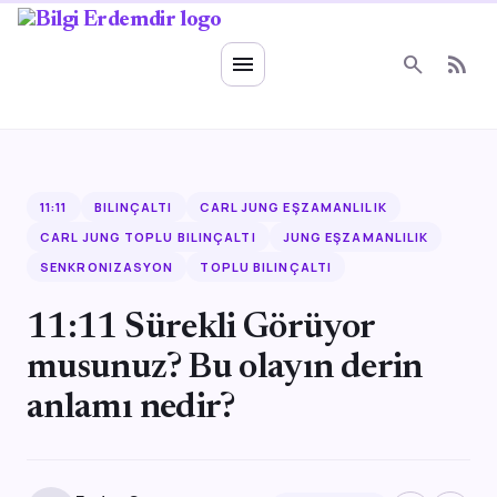
Ruhsal Enerji
menu
search
rss_feed
11:11
BILINÇALTI
CARL JUNG EŞZAMANLILIK
CARL JUNG TOPLU BILINÇALTI
JUNG EŞZAMANLILIK
SENKRONIZASYON
TOPLU BILINÇALTI
11:11 Sürekli Görüyor
musunuz? Bu olayın derin
anlamı nedir?