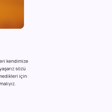
leri kendimize
yaşarız sözü
edikleri için
malıyız.