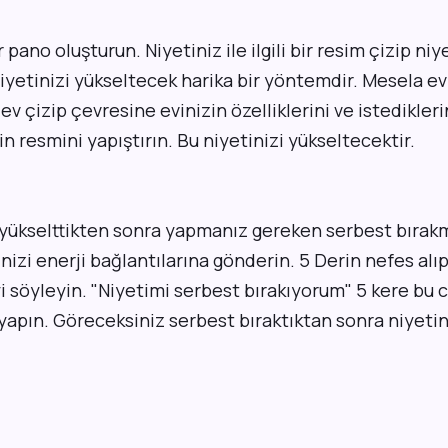
r pano oluşturun. Niyetiniz ile ilgili bir resim çizip niy
Niyetinizi yükseltecek harika bir yöntemdir. Mesela e
 ev çizip çevresine evinizin özelliklerini ve istedikleri
in resmini yapıştırın. Bu niyetinizi yükseltecektir.
i yükselttikten sonra yapmanız gereken serbest bırakm
izi enerji bağlantılarına gönderin. 5 Derin nefes alı
i söyleyin. "Niyetimi serbest bırakıyorum" 5 kere bu 
e yapın. Göreceksiniz serbest bıraktıktan sonra niyetin