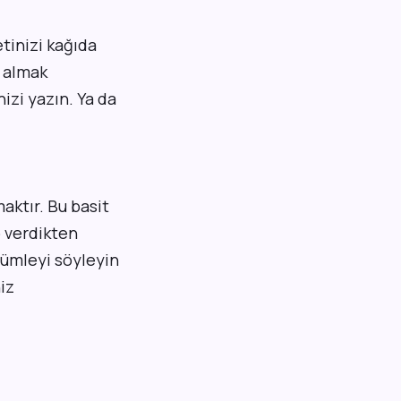
etinizi kağıda
v almak
nizi yazın. Ya da
aktır. Bu basit
p verdikten
cümleyi söyleyin
iz