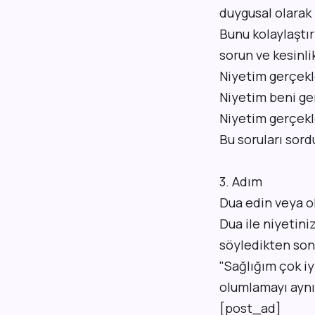
duygusal olarak 
Bunu kolaylaştır
sorun ve kesinl
Niyetim gerçek
Niyetim beni ge
Niyetim gerçekl
Bu soruları sord
3. Adım
Dua edin veya ol
Dua ile niyetini
söyledikten sonr
"Sağlığım çok iy
olumlamayı aynı 
[post_ad]