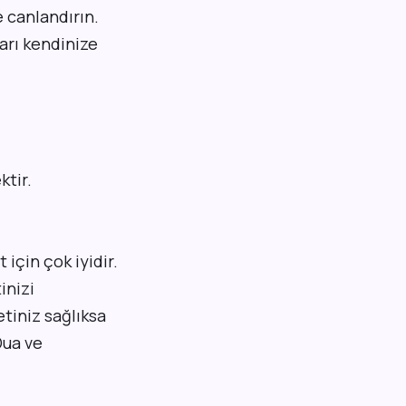
e canlandırın.
ları kendinize
ktir.
için çok iyidir.
inizi
etiniz sağlıksa
Dua ve