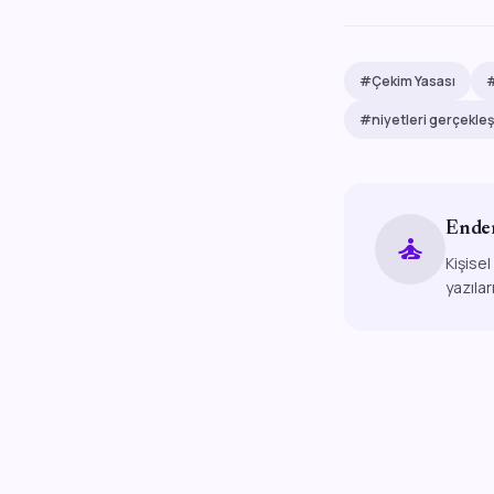
#Çekim Yasası
#
#niyetleri gerçekleş
Ende
self_improvement
Kişisel
yazılar