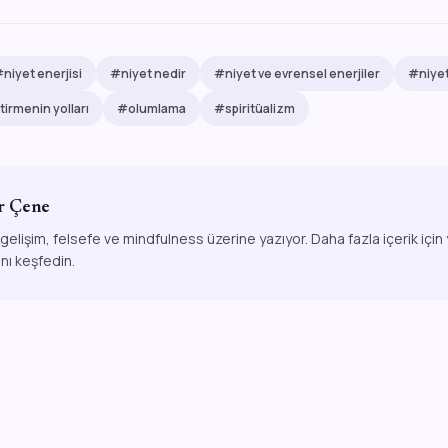
niyet enerjisi
#niyet nedir
#niyet ve evrensel enerjiler
#niyet
tirmenin yolları
#olumlama
#spiritüalizm
r Çene
 gelişim, felsefe ve mindfulness üzerine yazıyor. Daha fazla içerik için
ını keşfedin.