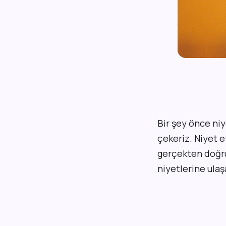
B
ir şey önce niy
çekeriz. Niyet 
gerçekten doğru
niyetlerine ulaş