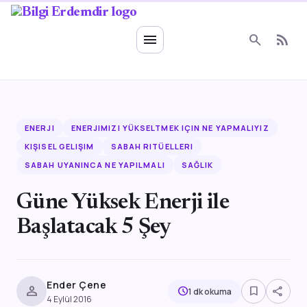
Ruhsal Enerji
menu
search
rss_feed
ENERJI
ENERJIMIZI YÜKSELTMEK IÇIN NE YAPMALIYIZ
KIŞISEL GELIŞIM
SABAH RITÜELLERI
SABAH UYANINCA NE YAPILMALI
SAĞLIK
Güne Yüksek Enerji ile
Başlatacak 5 Şey
Ender Çene
person
bookmark_border
share
schedule
1 dk okuma
4 Eylül 2016