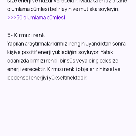
size enerji ve huzur verecektir. Mutlaka en az 5 tane
olumlama cümlesi belirleyin ve mutlaka söyleyin.
>>>50 olumlama cümlesi
5- Kırmızı renk
Yapılan araştırmalar kırmızı rengin uyandıktan sonra
kişiye pozitif enerji yüklediğini söylüyor. Yatak
odanızda kırmızı renkli bir süs veya bir çicek size
enerji verecektir. Kırmızı renkli objeler zihinsel ve
bedensel enerjiyi yükseltmektedir.