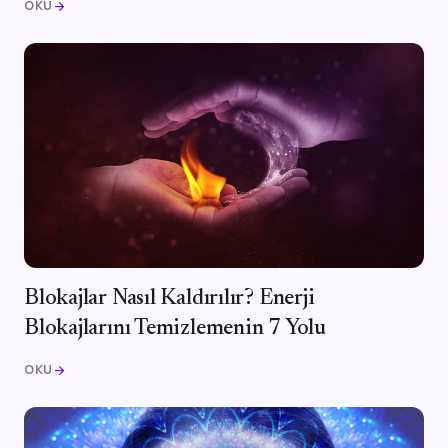
OKU
arrow_forward
Blokajlar Nasıl Kaldırılır? Enerji
Blokajlarını Temizlemenin 7 Yolu
OKU
arrow_forward