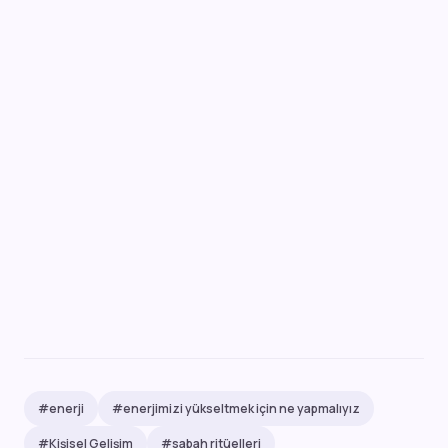
#enerji
#enerjimizi yükseltmek için ne yapmalıyız
#Kişisel Gelişim
#sabah ritüelleri