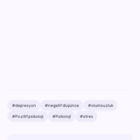
#depresyon
#negatif düşünce
#olumsuzluk
#Pozitif psikoloji
#Psikoloji
#stres