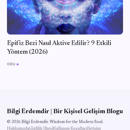
Epifiz Bezi Nasıl Aktive Edilir? 9 Etkili
Yöntem (2026)
OKU
arrow_forward
Bilgi Erdemdir | Bir Kişisel Gelişim Blogu
© 2026 Bilgi Erdemdir. Wisdom for the Modern Soul.
Hakkımızda
Gizlilik İlkesi
Kullanım Koşulları
İletişim