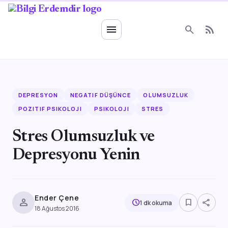
Ruhsal Enerji
menu
search
rss_feed
DEPRESYON
NEGATIF DÜŞÜNCE
OLUMSUZLUK
POZITIF PSIKOLOJI
PSIKOLOJI
STRES
Stres Olumsuzluk ve
Depresyonu Yenin
Ender Çene
person
bookmark_border
share
schedule
1 dk okuma
18 Ağustos 2016