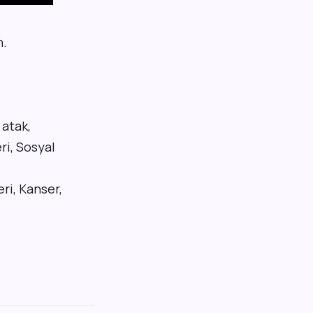
n.
 atak,
ri, Sosyal
eri, Kanser,