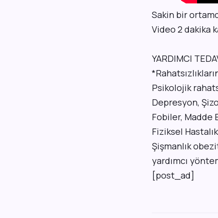
Sakin bir ortamd
Video 2 dakika k
YARDIMCI TEDAV
*Rahatsızlıkla
Psikolojik rahats
Depresyon, Şizof
Fobiler, Madde B
Fiziksel Hastalık
Şişmanlık obezit
yardımcı yöntem 
[post_ad]