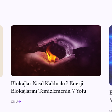
Blokajlar Nasıl Kaldırılır? Enerji
Blokajlarını Temizlemenin 7 Yolu
E
OKU
arrow_forward
O