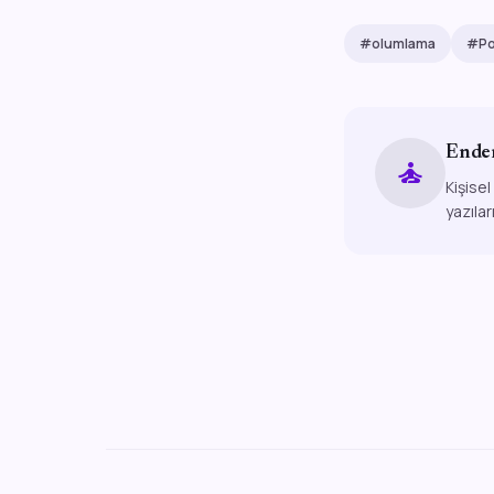
#olumlama
#Poz
Ende
self_improvement
Kişisel
yazılar