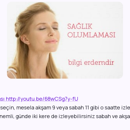
sı http://youtu.be/68wCSg7y-fU
 seçin, mesela akşam 9 veya sabah 11 gibi o saatte izle
emli, günde iki kere de izleyebilirsiniz sabah ve akş