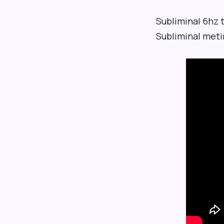
Subliminal
6hz t
Subliminal metin