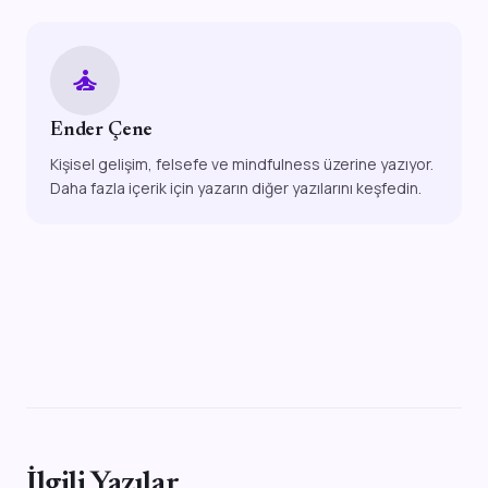
self_improvement
Ender Çene
Kişisel gelişim, felsefe ve mindfulness üzerine yazıyor.
Daha fazla içerik için yazarın diğer yazılarını keşfedin.
İlgili Yazılar