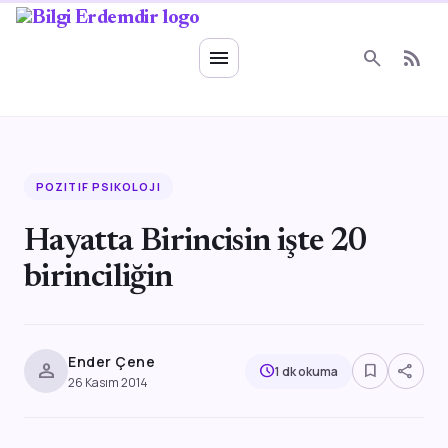
Ruhsal Enerji
menu
search
rss_feed
POZITIF PSIKOLOJI
Hayatta Birincisin işte 20
birinciliğin
Ender Çene
person
bookmark_border
share
schedule
1 dk okuma
26 Kasım 2014