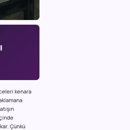
ı
nceleri kenara
daklamana
atışın
içinde
okar. Çünkü