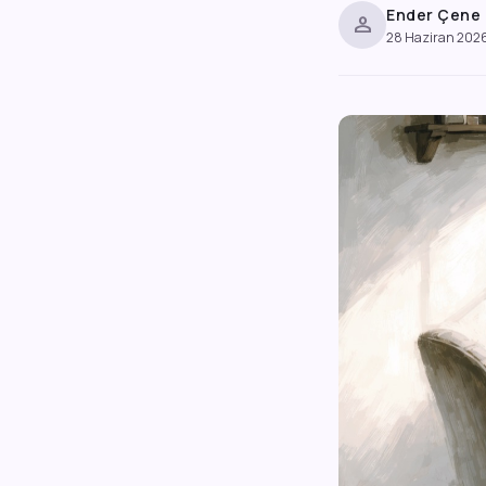
Ender Çene
person
28 Haziran 202