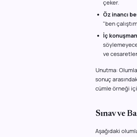
çeker.
Öz inancı be
"ben çalıştım
İç konuşmanı
söylemeyeceğ
ve cesaretlen
Unutma: Olumlama
sonuç arasındaki
cümle örneği iç
Sınav ve B
Aşağıdaki oluml