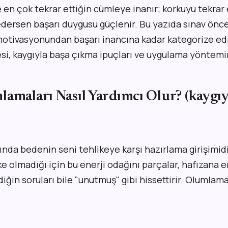
 en çok tekrar ettiğin cümleye inanır; korkuyu tekrar
 edersen başarı duygusu güçlenir. Bu yazıda sınav önc
motivasyonundan başarı inancına kadar kategorize ed
i, kaygıyla başa çıkma ipuçları ve uygulama yöntemin
amaları Nasıl Yardımcı Olur? (kaygıy
lında bedenin seni tehlikeye karşı hazırlama girişimid
ke olmadığı için bu enerji odağını parçalar, hafızana e
ildiğin soruları bile "unutmuş" gibi hissettirir. Olumla