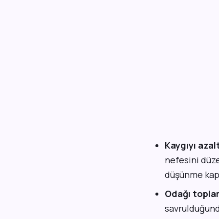
Kaygıyı azalt
nefesini düz
düşünme kapa
Odağı toplar
savrulduğund