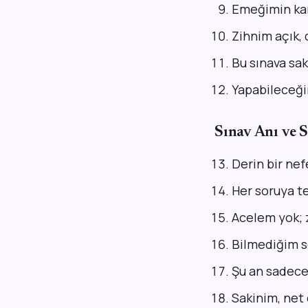
Emeğimin kar
Zihnim açık, 
Bu sınava sak
Yapabileceği
Sınav Anı ve 
Derin bir nef
Her soruya t
Acelem yok; 
Bilmediğim s
Şu an sadece
Sakinim, net