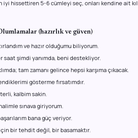
n iyi hissettiren 5-6 cümleyi seç, onları kendine ait kı
Olumlamalar (hazırlık ve güven)
zırlandım ve hazır olduğumu biliyorum.
r saat şimdi yanımda, beni destekliyor.
aklımda; tam zamanı gelince hepsi karşıma çıkacak.
endiklerimi gösterme fırsatımdır.
terli, kalbim sakin.
halimle sınava giriyorum.
aşarılarım bana güç veriyor.
çin bir tehdit değil, bir basamaktır.