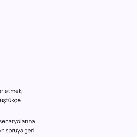
ar etmek,
düştükçe
 senaryolarına
n soruya geri