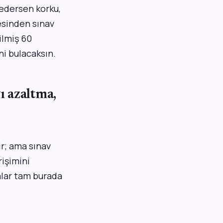
 edersen korku,
esinden sınav
ilmiş 60
i bulacaksın.
ı azaltma,
ir; ama sınav
rişimini
malar tam burada