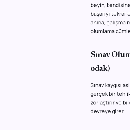
beyin, kendisine
başarıyı tekrar
anına, çalışma 
olumlama cümles
Sınav Oluml
odak)
Sınav kaygısı as
gerçek bir tehli
zorlaştırır ve b
devreye girer.