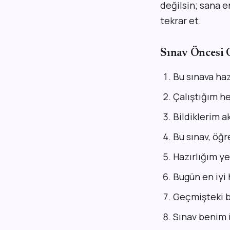
değilsin; sana e
tekrar et.
Sınav Öncesi 
Bu sınava ha
Çalıştığım he
Bildiklerim 
Bu sınav, öğr
Hazırlığım ye
Bugün en iyi 
Geçmişteki b
Sınav benim i