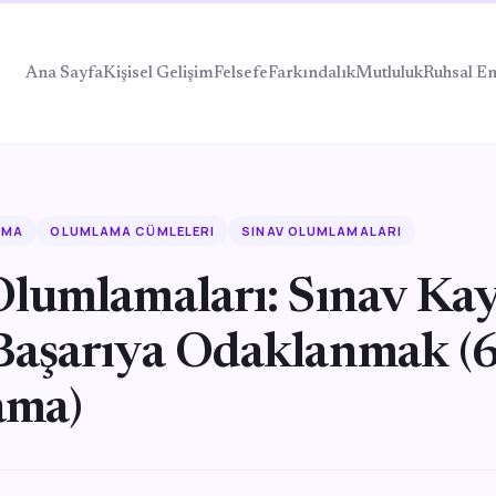
Ana Sayfa
Kişisel Gelişim
Felsefe
Farkındalık
Mutluluk
Ruhsal En
AMA
OLUMLAMA CÜMLELERI
SINAV OLUMLAMALARI
Olumlamaları: Sınav Kay
Başarıya Odaklanmak (
ama)