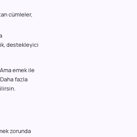
tan cümleler,
a
k, destekleyici
. Ama emek ile
 Daha fazla
irsin.
tmek zorunda