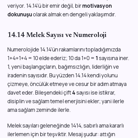
veriyor. 14.14'ü bir emir değil, bir
motivasyon
dokunuşu
olarak almak en dengeli yaklaşımdır.
14.14 Melek Sayısı ve Numeroloji
Numerolojide 14.14'ün rakamlarını topladığımızda
1+4+1+4 = 10 elde ederiz; 10 da 1+0 =
1
sayısına iner.
1, yeni başlangıçların, bağımsızlığın, liderliğin ve
iradenin sayısıdır. Bu yüzden 14.14 kendi yolunu
çizmeye, öncülük etmeye ve cesur bir adım atmaya
davet eder. Bileşendeki çift
4
sayısı ise istikrar,
disiplin ve sağlam temel enerjisini ekler; yani ilerle
ama sağlam zeminde ilerle.
Melek sayıları geleneğinde 1414, sabırlı ama kararlı
ilerlemen için bir teşviktir. Mesaj şudur: attığın