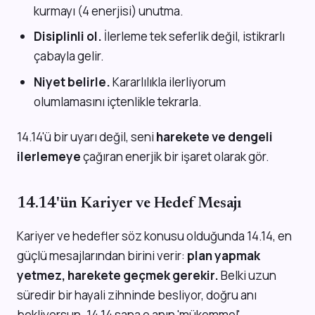
kurmayı (4 enerjisi) unutma.
Disiplinli ol.
İlerleme tek seferlik değil, istikrarlı
çabayla gelir.
Niyet belirle.
Kararlılıkla ilerliyorum
olumlamasını içtenlikle tekrarla.
14.14'ü bir uyarı değil, seni
harekete ve dengeli
ilerlemeye
çağıran enerjik bir işaret olarak gör.
14.14'ün Kariyer ve Hedef Mesajı
Kariyer ve hedefler söz konusu olduğunda 14.14, en
güçlü mesajlarından birini verir:
plan yapmak
yetmez, harekete geçmek gerekir.
Belki uzun
süredir bir hayali zihninde besliyor, doğru anı
bekliyorsun. 14.14 sana o anın 'mükemmel'