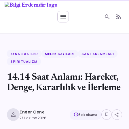
Ruhsal Enerji
menu
search
rss_feed
AYNA SAATLER
MELEK SAYILARI
SAAT ANLAMLARI
SPIRITÜALIZM
14.14 Saat Anlamı: Hareket,
Denge, Kararlılık ve İlerleme
Ender Çene
person
bookmark_border
share
schedule
6 dk okuma
27 Haziran 2026