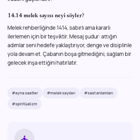
14.14 melek sayısı neyi söyler?
Melek rehberliğinde 1414, sabırlı ama kararlı
ilerlemen için bir teşviktir. Mesaj şudur: attığın
adımlar seni hedefe yaklaştırıyor, denge ve disiplinle
yola devam et. Çabanın boşa gitmediğini, sağlam bir
gelecek inşa ettiğini hatırlatır.
#ayna saatler
#melek sayıları
#saat anlamları
#spiritüalizm
self_improvement