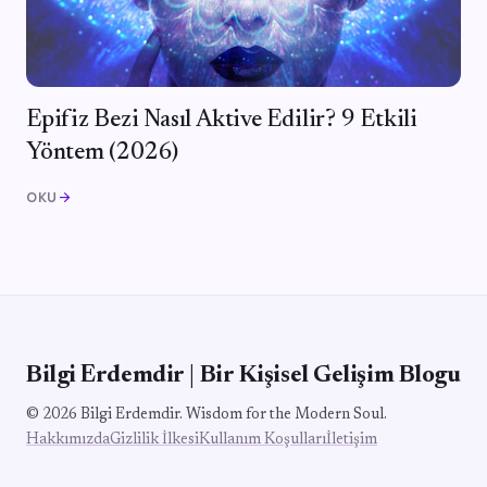
Epifiz Bezi Nasıl Aktive Edilir? 9 Etkili
Yöntem (2026)
OKU
arrow_forward
Bilgi Erdemdir | Bir Kişisel Gelişim Blogu
© 2026 Bilgi Erdemdir. Wisdom for the Modern Soul.
Hakkımızda
Gizlilik İlkesi
Kullanım Koşulları
İletişim