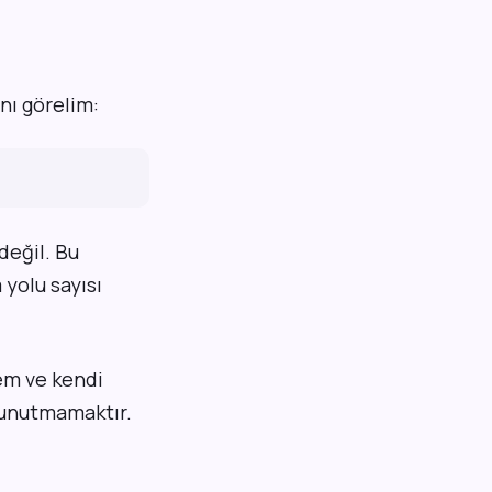
nı görelim:
 değil. Bu
 yolu sayısı
lem ve kendi
ı unutmamaktır.