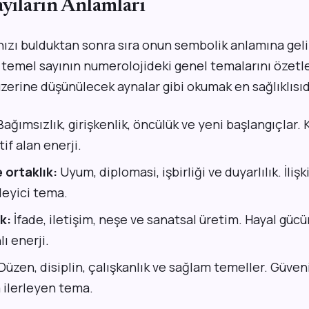
ayıların Anlamları
ızı bulduktan sonra sıra onun sembolik anlamına gelir
 temel sayının numerolojideki genel temalarını özetler
üzerine düşünülecek aynalar gibi okumak en sağlıklısıd
ağımsızlık, girişkenlik, öncülük ve yeni başlangıçlar.
tif alan enerji.
 ortaklık:
Uyum, diplomasi, işbirliği ve duyarlılık. İliş
leyici tema.
ık:
İfade, iletişim, neşe ve sanatsal üretim. Hayal gücü
ı enerji.
Düzen, disiplin, çalışkanlık ve sağlam temeller. Güveni
 ilerleyen tema.