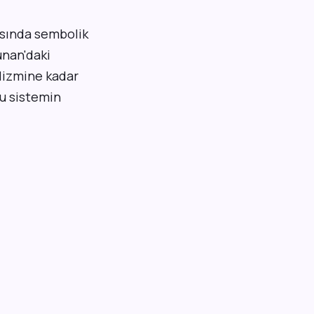
rasında sembolik
unan'daki
olizmine kadar
bu sistemin