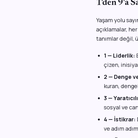
1'den 9'a S
Yaşam yolu sayın
açıklamalar, her
tanımlar değil, 
1 — Liderlik:
B
çizen, inisiya
2 — Denge ve
kuran, denge
3 — Yaratıcıl
sosyal ve canl
4 — İstikrar:
ve adım adım