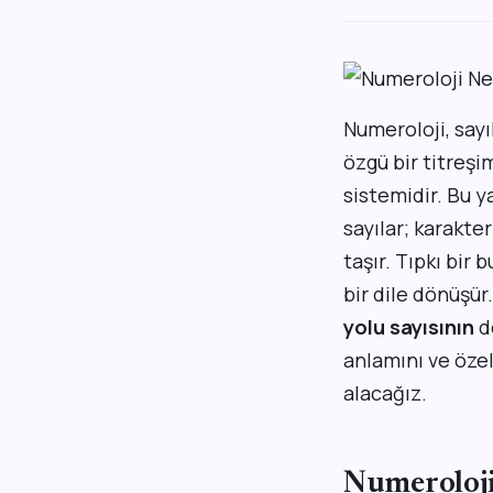
Numeroloji, say
özgü bir titreşi
sistemidir. Bu 
sayılar; karakte
taşır. Tıpkı bir 
bir dile dönüşü
yolu sayısının
d
anlamını ve özel
alacağız.
Numeroloji