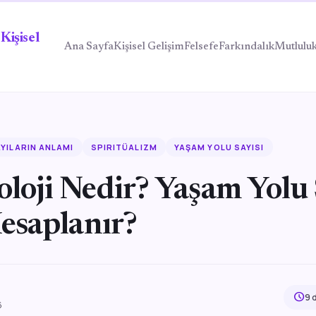
Kişisel
Ana Sayfa
Kişisel Gelişim
Felsefe
Farkındalık
Mutlulu
YILARIN ANLAMI
SPIRITÜALIZM
YAŞAM YOLU SAYISI
loji Nedir? Yaşam Yolu 
esaplanır?
schedule
9 
6