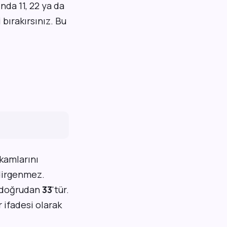
da 11, 22 ya da
bırakırsınız. Bu
kamlarını
dirgenmez.
l, doğrudan
33
'tür.
r ifadesi olarak