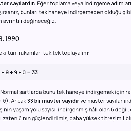
ter sayılardır:
Eğer toplama veya indirgeme adımların
aşırsanız, bunları tek haneye indirgemeden olduğu gibi 
n ayrıntılı değineceğiz.
08.1990
ki tüm rakamları tek tek toplayalım:
1 + 9 + 9 + 0 = 33
. Normal şartlarda bunu tek haneye indirgemek için ra
 = 6). Ancak
33 bir master sayıdır
ve master sayılar in
işinin yaşam yolu sayısı, indirgenmiş hâli olan 6 deği
ı zaten 6'nın güçlendirilmiş, daha yüksek titreşimli bi