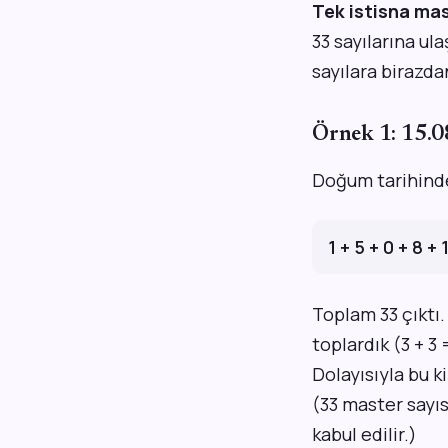
Tek istisna mas
33 sayılarına ul
sayılara birazda
Örnek 1: 15.
Doğum tarihinde
1 + 5 + 0 + 8 + 
Toplam 33 çıktı
toplardık (3 + 3
Dolayısıyla bu k
(33 master sayıs
kabul edilir.)