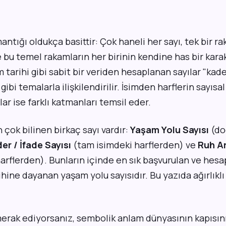
ntığı oldukça basittir: Çok haneli her sayı, tek bir r
e bu temel rakamların her birinin kendine has bir kara
m tarihi gibi sabit bir veriden hesaplanan sayılar "kade
gibi temalarla ilişkilendirilir. İsimden harflerin sayısal 
ar ise farklı katmanları temsil eder.
çok bilinen birkaç sayı vardır:
Yaşam Yolu Sayısı
(d
er / İfade Sayısı
(tam isimdeki harflerden) ve
Ruh Ar
harflerden). Bunların içinde en sık başvurulan ve hes
hine dayanan yaşam yolu sayısıdır. Bu yazıda ağırlıklı
 merak ediyorsanız, sembolik anlam dünyasının kapısın