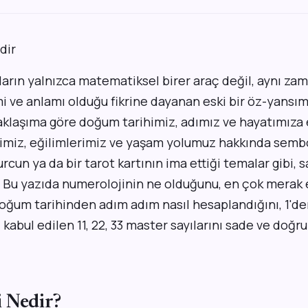
ıların yalnızca matematiksel birer araç değil, aynı z
mi ve anlamı olduğu fikrine dayanan eski bir öz-yans
yaklaşıma göre doğum tarihimiz, adımız ve hayatımıza 
rimiz, eğilimlerimiz ve yaşam yolumuz hakkında sembo
burcun ya da bir tarot kartının ima ettiği temalar gibi, s
r. Bu yazıda numerolojinin ne olduğunu, en çok merak
oğum tarihinden adım adım nasıl hesaplandığını, 1'den
 kabul edilen 11, 22, 33 master sayılarını sade ve doğr
 Nedir?