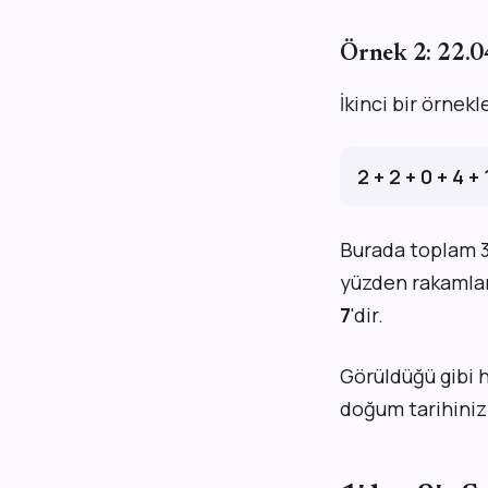
Örnek 2: 22.
İkinci bir örnek
2 + 2 + 0 + 4 +
Burada toplam 34 
yüzden rakamları
7
'dir.
Görüldüğü gibi h
doğum tarihiniz 