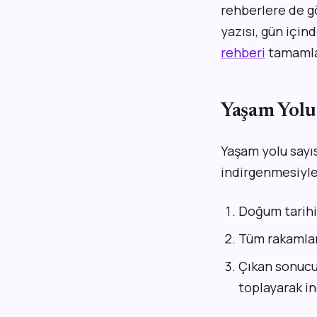
rehberlere de gö
yazısı, gün için
rehberi
tamamlay
Yaşam Yolu 
Yaşam yolu sayı
indirgenmesiyle
Doğum tarihin
Tüm rakamları
Çıkan sonucu,
toplayarak in