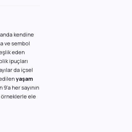
amanda kendine
ıma ve sembol
eşlik eden
lik ipuçları
ayılar da içsel
 edilen
yaşam
 9'a her sayının
u örneklerle ele