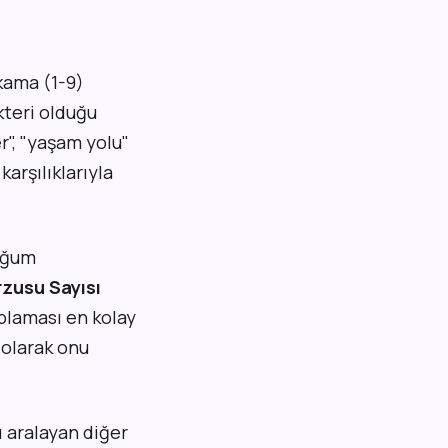
akama (1-9)
kteri olduğu
r", "yaşam yolu"
karşılıklarıyla
oğum
zusu Sayısı
aplaması en kolay
 olarak onu
ı aralayan diğer