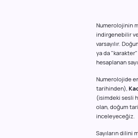
Numerolojinin ma
indirgenebilir v
varsayılır. Doğu
ya da "karakter" 
hesaplanan sayıl
Numerolojide en 
tarihinden),
Kad
(isimdeki sesli 
olan, doğum tari
inceleyeceğiz.
Sayıların dilini