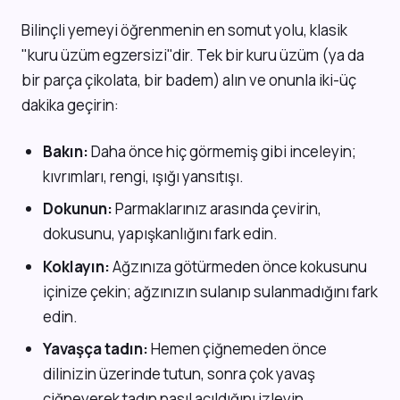
Bilinçli yemeyi öğrenmenin en somut yolu, klasik
"kuru üzüm egzersizi"dir. Tek bir kuru üzüm (ya da
bir parça çikolata, bir badem) alın ve onunla iki-üç
dakika geçirin:
Bakın:
Daha önce hiç görmemiş gibi inceleyin;
kıvrımları, rengi, ışığı yansıtışı.
Dokunun:
Parmaklarınız arasında çevirin,
dokusunu, yapışkanlığını fark edin.
Koklayın:
Ağzınıza götürmeden önce kokusunu
içinize çekin; ağzınızın sulanıp sulanmadığını fark
edin.
Yavaşça tadın:
Hemen çiğnemeden önce
dilinizin üzerinde tutun, sonra çok yavaş
çiğneyerek tadın nasıl açıldığını izleyin.