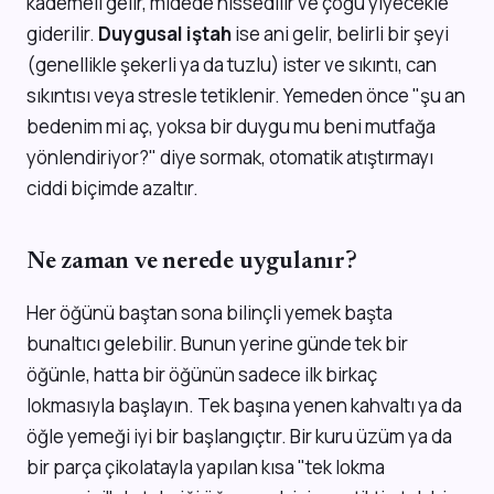
kademeli gelir, midede hissedilir ve çoğu yiyecekle
giderilir.
Duygusal iştah
ise ani gelir, belirli bir şeyi
(genellikle şekerli ya da tuzlu) ister ve sıkıntı, can
sıkıntısı veya stresle tetiklenir. Yemeden önce "şu an
bedenim mi aç, yoksa bir duygu mu beni mutfağa
yönlendiriyor?" diye sormak, otomatik atıştırmayı
ciddi biçimde azaltır.
Ne zaman ve nerede uygulanır?
Her öğünü baştan sona bilinçli yemek başta
bunaltıcı gelebilir. Bunun yerine günde tek bir
öğünle, hatta bir öğünün sadece ilk birkaç
lokmasıyla başlayın. Tek başına yenen kahvaltı ya da
öğle yemeği iyi bir başlangıçtır. Bir kuru üzüm ya da
bir parça çikolatayla yapılan kısa "tek lokma