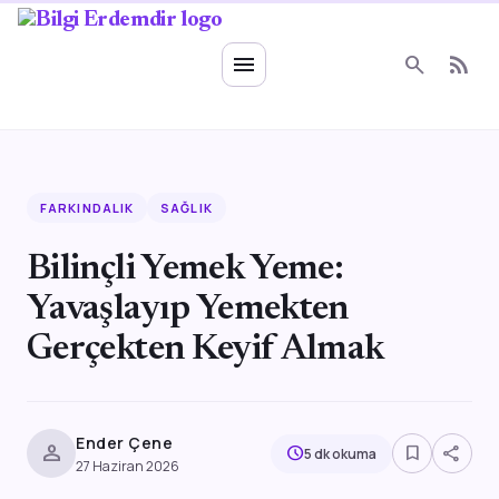
Ruhsal Enerji
menu
search
rss_feed
FARKINDALIK
SAĞLIK
Bilinçli Yemek Yeme:
Yavaşlayıp Yemekten
Gerçekten Keyif Almak
Ender Çene
person
bookmark_border
share
schedule
5 dk okuma
27 Haziran 2026