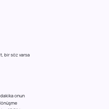
at, bir söz varsa
, dakika onun
e dönüşme