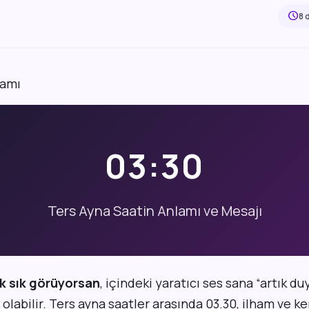
schedule
8 
6
03:30
Ters Ayna Saatin Anlamı ve Mesajı
ık sık görüyorsan
, içindeki yaratıcı ses sana “artık d
 olabilir. Ters ayna saatler arasında 03.30, ilham ve ke