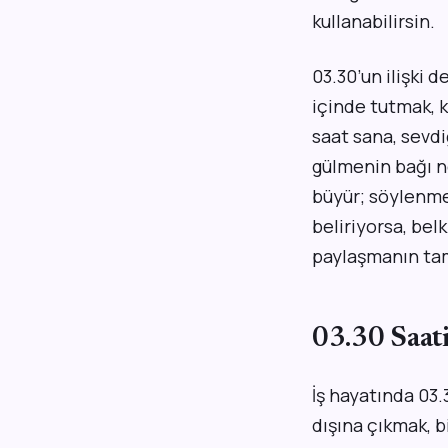
kullanabilirsin.
03.30’un ilişki 
içinde tutmak, 
saat sana, sevdi
gülmenin bağı ne 
büyür; söylenmey
beliriyorsa, bel
paylaşmanın ta
03.30 Saati
İş hayatında 03.3
dışına çıkmak, b