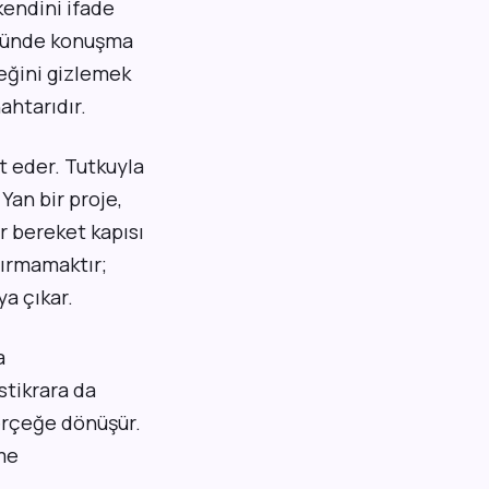
kendini ifade
 önünde konuşma
neğini gizlemek
ahtarıdır.
t eder. Tutkuyla
Yan bir proje,
ir bereket kapısı
tırmamaktır;
ya çıkar.
a
stikrara da
gerçeğe dönüşür.
me