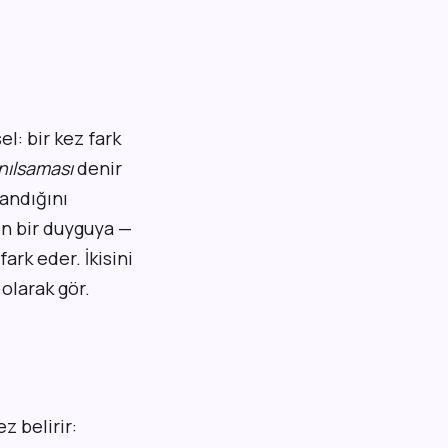
el: bir kez fark
nılsaması
denir
andığını
den bir duyguya —
ark eder. İkisini
 olarak gör.
ez belirir: