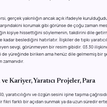
dersi, gerçek yakınlığın ancak açık ifadeyle kurulduğud
karşındakini korumak gibi görünse de çoğu zaman mesa
ğin kişiye hissettiğini söylemenin, takdirini dile getir
kadar beslediğini hatırlatır. İlişkiler de tıpkı yaratıcıl
en sevgi, görünmeyen bir resim gibidir. 03.30 ilişkin
ki de yüreğinde biriken ama henüz dile gelmemiş bir ş
m zamanıdır.
 ve Kariyer, Yaratıcı Projeler, Para
0, yaratıcılığını ve özgün sesini işine taşıma çağrısıdı
ir fikri farklı bir açıdan sunmak ya da uzun süredir ert