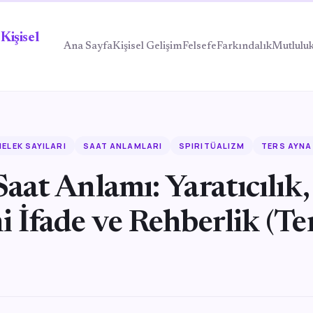
Kişisel
Ana Sayfa
Kişisel Gelişim
Felsefe
Farkındalık
Mutlulu
ELEK SAYILARI
SAAT ANLAMLARI
SPIRITÜALIZM
TERS AYNA
aat Anlamı: Yaratıcılık,
 İfade ve Rehberlik (Te