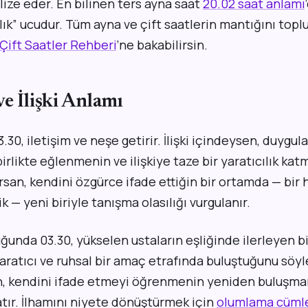
ize eder. En bilinen ters ayna saat
20.02 saat anlamı
ılık” ucudur. Tüm ayna ve çift saatlerin mantığını topl
Çift Saatler Rehberi
’ne bakabilirsin.
e İlişki Anlamı
.30, iletişim ve neşe getirir. İlişki içindeysen, duygul
irlikte eğlenmenin ve ilişkiye taze bir yaratıcılık kat
san, kendini özgürce ifade ettiğin bir ortamda — bir h
ik — yeni biriyle tanışma olasılığı vurgulanır.
ğunda 03.30, yükselen ustaların eşliğinde ilerleyen bi
yaratıcı ve ruhsal bir amaç etrafında buluştuğunu söyler
, kendini ifade etmeyi öğrenmenin yeniden buluşma
atır. İlhamını niyete dönüştürmek için
olumlama cümle