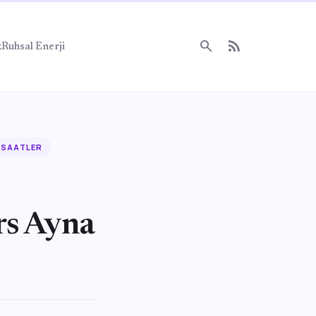
search
rss_feed
k
Ruhsal Enerji
 SAATLER
rs Ayna