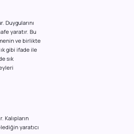
ur. Duygularını
fe yaratır. Bu
menin ve birlikte
ık gibi ifade ile
de sık
eyleri
r. Kalıpların
elediğin yaratıcı