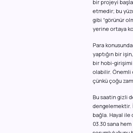
bir projeyi başl
etmedir; bu yüz
gibi “görünür ol
yerine ortaya ko
Para konusunda 0
yaptığın bir işi
bir hobi-girişim
olabilir. Önemli
çünkü çoğu zaman
Bu saatin gizli d
dengelemektir. 
bağla. Hayal ile
03.30 sana hem 
sorumluluğunu bi