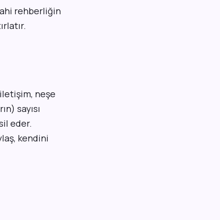
lahi rehberliğin
rlatır.
 iletişim, neşe
rın) sayısı
sil eder.
ylaş, kendini