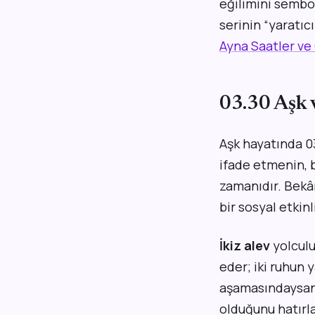
eğilimini sembol
serinin “yaratıc
Ayna Saatler ve 
03.30 Aşk v
Aşk hayatında 03
ifade etmenin, b
zamanıdır. Bekâr
bir sosyal etkinl
İkiz alev
yolculu
eder; iki ruhun 
aşamasındaysan
olduğunu hatırl