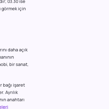
’dır; 03.30 ise
u görmek için
arını daha açık
manının
obi, bir sanat,
r bağı işaret
. Ayrılık
nın anahtarı
leri