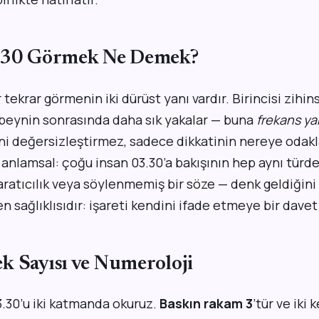
3.30 Görmek Ne Demek?
 tekrar görmenin iki dürüst yanı vardır. Birincisi zihins
i beynin sonrasında daha sık yakalar — buna
frekans ya
ni değersizleştirmez, sadece dikkatinin nereye odakl
si anlamsal: çoğu insan 03.30’a bakışının hep aynı tür
yaratıcılık veya söylenmemiş bir söze — denk geldiğini f
en sağlıklısıdır: işareti kendini ifade etmeye bir davet
k Sayısı ve Numeroloji
.30’u iki katmanda okuruz.
Baskın rakam 3
’tür ve iki k