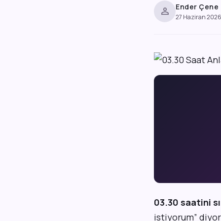
Ender Çene
person
27 Haziran 202
03.30 saatini s
istiyorum” diyor