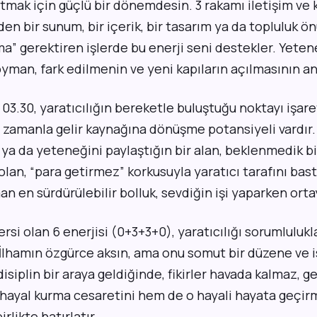
atmak için güçlü bir dönemdesin. 3 rakamı iletişim ve 
den bir sunum, bir içerik, bir tasarım ya da topluluk
ma” gerektiren işlerde bu enerji seni destekler. Yete
yman, fark edilmenin ve yeni kapıların açılmasının an
3.30, yaratıcılığın bereketle buluştuğu noktayı işare
n, zamanla gelir kaynağına dönüşme potansiyeli vardır. 
i ya da yeteneğini paylaştığın bir alan, beklenmedik b
 olan, “para getirmez” korkusuyla yaratıcı tarafını bas
 en sürdürülebilir bolluk, sevdiğin işi yaparken orta
ersi olan 6 enerjisi (0+3+3+0), yaratıcılığı sorumlulukl
İlhamın özgürce aksın, ama onu somut bir düzene ve i
 disiplin bir araya geldiğinde, fikirler havada kalmaz, 
hayal kurma cesaretini hem de o hayali hayata geçir
rlikte hatırlatır.