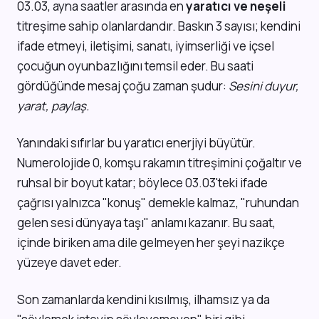
03.03, ayna saatler arasında en
yaratıcı ve neşeli
titreşime sahip olanlardandır. Baskın 3 sayısı; kendini
ifade etmeyi, iletişimi, sanatı, iyimserliği ve içsel
çocuğun oyunbazlığını temsil eder. Bu saati
gördüğünde mesaj çoğu zaman şudur:
Sesini duyur,
yarat, paylaş.
Yanındaki sıfırlar bu yaratıcı enerjiyi büyütür.
Numerolojide 0, komşu rakamın titreşimini çoğaltır ve
ruhsal bir boyut katar; böylece 03.03'teki ifade
çağrısı yalnızca "konuş" demekle kalmaz, "ruhundan
gelen sesi dünyaya taşı" anlamı kazanır. Bu saat,
içinde biriken ama dile gelmeyen her şeyi nazikçe
yüzeye davet eder.
Son zamanlarda kendini kısılmış, ilhamsız ya da