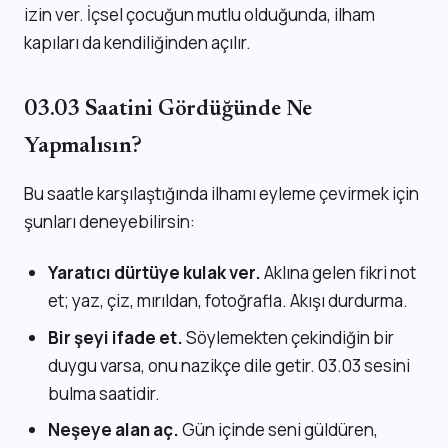
izin ver. İçsel çocuğun mutlu olduğunda, ilham
kapıları da kendiliğinden açılır.
03.03 Saatini Gördüğünde Ne
Yapmalısın?
Bu saatle karşılaştığında ilhamı eyleme çevirmek için
şunları deneyebilirsin:
Yaratıcı dürtüye kulak ver.
Aklına gelen fikri not
et; yaz, çiz, mırıldan, fotoğrafla. Akışı durdurma.
Bir şeyi ifade et.
Söylemekten çekindiğin bir
duygu varsa, onu nazikçe dile getir. 03.03 sesini
bulma saatidir.
Neşeye alan aç.
Gün içinde seni güldüren,