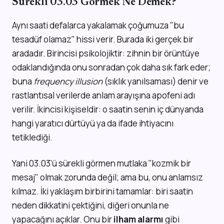
Sürekli 03.03 Görmek Ne Demek?
Aynı saati defalarca yakalamak çoğumuza "bu
tesadüf olamaz" hissi verir. Burada iki gerçek bir
aradadır. Birincisi psikolojiktir: zihnin bir örüntüye
odaklandığında onu sonradan çok daha sık fark eder;
buna
frequency illusion
(sıklık yanılsaması) denir ve
rastlantısal verilerde anlam arayışına apofeni adı
verilir. İkincisi kişiseldir: o saatin senin iç dünyanda
hangi yaratıcı dürtüyü ya da ifade ihtiyacını
tetiklediği.
Yani 03.03'ü sürekli görmen mutlaka "kozmik bir
mesaj" olmak zorunda değil; ama bu, onu anlamsız
kılmaz. İki yaklaşım birbirini tamamlar: biri saatin
neden dikkatini çektiğini, diğeri onunla ne
yapacağını açıklar. Onu bir
ilham alarmı
gibi