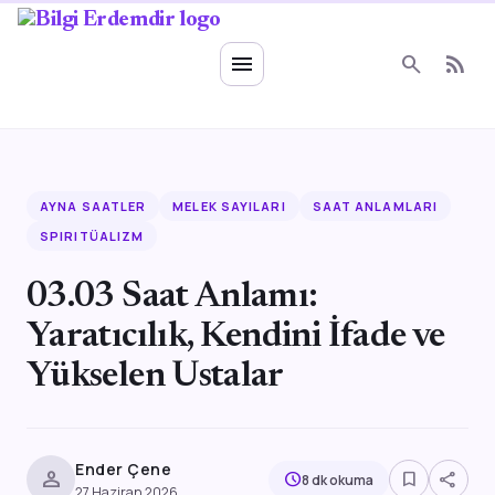
Ruhsal Enerji
menu
search
rss_feed
AYNA SAATLER
MELEK SAYILARI
SAAT ANLAMLARI
SPIRITÜALIZM
03.03 Saat Anlamı:
Yaratıcılık, Kendini İfade ve
Yükselen Ustalar
Ender Çene
person
bookmark_border
share
schedule
8 dk okuma
27 Haziran 2026