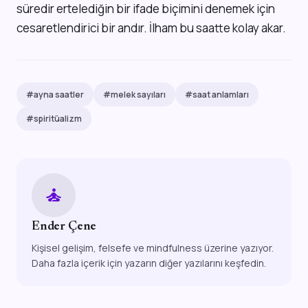
süredir ertelediğin bir ifade biçimini denemek için
cesaretlendirici bir andır. İlham bu saatte kolay akar.
#ayna saatler
#melek sayıları
#saat anlamları
#spiritüalizm
self_improvement
Ender Çene
Kişisel gelişim, felsefe ve mindfulness üzerine yazıyor.
Daha fazla içerik için yazarın diğer yazılarını keşfedin.