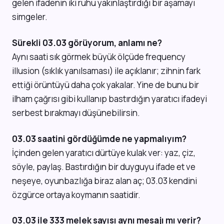
gelen ifadenin iki ruhu yakınlaştırdığı bir aşamayı
simgeler.
Sürekli 03.03 görüyorum, anlamı ne?
Aynı saati sık görmek büyük ölçüde frequency
illusion (sıklık yanılsaması) ile açıklanır; zihnin fark
ettiği örüntüyü daha çok yakalar. Yine de bunu bir
ilham çağrısı gibi kullanıp bastırdığın yaratıcı ifadeyi
serbest bırakmayı düşünebilirsin.
03.03 saatini gördüğümde ne yapmalıyım?
İçinden gelen yaratıcı dürtüye kulak ver: yaz, çiz,
söyle, paylaş. Bastırdığın bir duyguyu ifade et ve
neşeye, oyunbazlığa biraz alan aç; 03.03 kendini
özgürce ortaya koymanın saatidir.
03.03 ile 333 melek sayısı aynı mesajı mı verir?