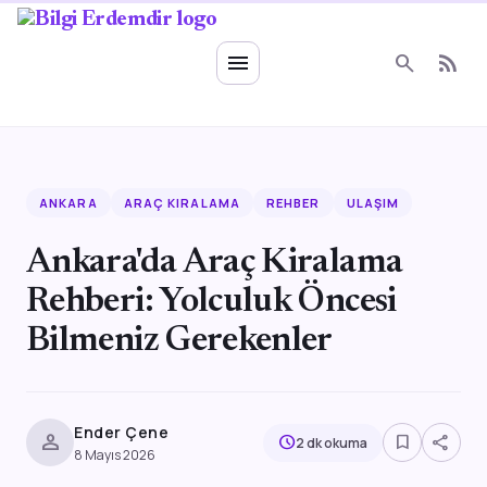
Ruhsal Enerji
menu
search
rss_feed
ANKARA
ARAÇ KIRALAMA
REHBER
ULAŞIM
Ankara'da Araç Kiralama
Rehberi: Yolculuk Öncesi
Bilmeniz Gerekenler
Ender Çene
person
bookmark_border
share
schedule
2 dk okuma
8 Mayıs 2026