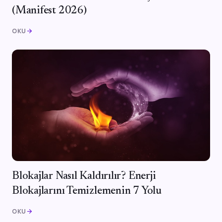
(Manifest 2026)
OKU
arrow_forward
Blokajlar Nasıl Kaldırılır? Enerji
Blokajlarını Temizlemenin 7 Yolu
OKU
arrow_forward