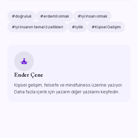
#doğruluk
#erdemli olmak
#iyi insan olmak
#iyi insanın temel özellikleri
#iyilik
#Kişisel Gelişim
self_improvement
Ender Çene
Kişisel gelişim, felsefe ve mindfulness üzerine yazıyor.
Daha fazla içerik için yazarın diğer yazılarını keşfedin.