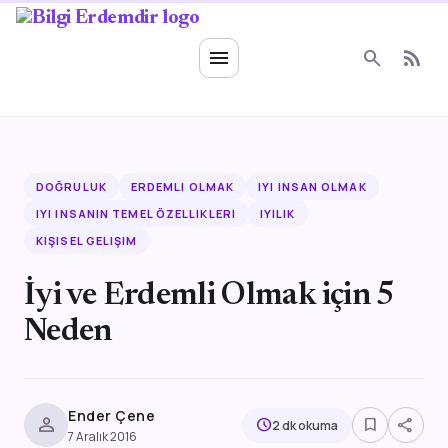
Ruhsal Enerji
menu
search
rss_feed
DOĞRULUK
ERDEMLI OLMAK
IYI INSAN OLMAK
IYI INSANIN TEMEL ÖZELLIKLERI
IYILIK
KIŞISEL GELIŞIM
İyi ve Erdemli Olmak için 5
Neden
Ender Çene
person
bookmark_border
share
schedule
2 dk okuma
7 Aralık 2016