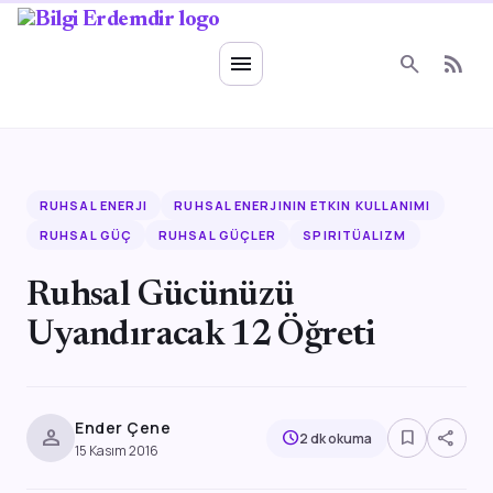
Ruhsal Enerji
menu
search
rss_feed
RUHSAL ENERJI
RUHSAL ENERJININ ETKIN KULLANIMI
RUHSAL GÜÇ
RUHSAL GÜÇLER
SPIRITÜALIZM
Ruhsal Gücünüzü
Uyandıracak 12 Öğreti
Ender Çene
person
bookmark_border
share
schedule
2 dk okuma
15 Kasım 2016