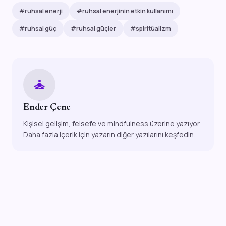
#ruhsal enerji
#ruhsal enerjinin etkin kullanımı
#ruhsal güç
#ruhsal güçler
#spiritüalizm
self_improvement
Ender Çene
Kişisel gelişim, felsefe ve mindfulness üzerine yazıyor.
Daha fazla içerik için yazarın diğer yazılarını keşfedin.