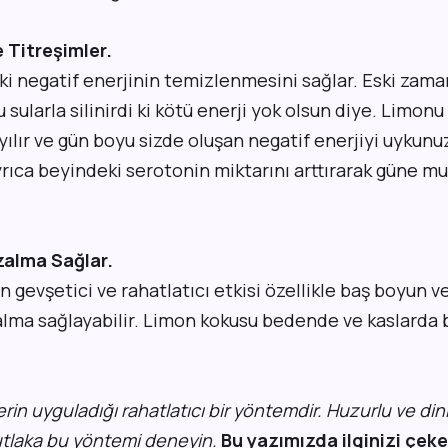
e Titreşimler.
i negatif enerjinin temizlenmesini sağlar. Eski zama
u sularla silinirdi ki kötü enerji yok olsun diye. Limon
ılır ve gün boyu sizde oluşan negatif enerjiyi uykunu
rıca beyindeki serotonin miktarını arttırarak güne m
zalma Sağlar.
gevşetici ve rahatlatıcı etkisi özellikle baş boyun v
zalma sağlayabilir. Limon kokusu bedende ve kaslarda 
.
rin uyguladığı rahatlatıcı bir yöntemdir. Huzurlu ve din
tlaka bu yöntemi deneyin.
Bu yazımızda ilginizi çekeb