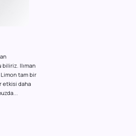
lan
iliriz. Ilıman
. Limon tam bir
 etkisi daha
uzda...