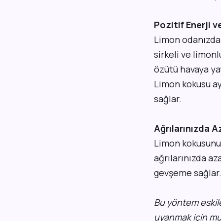
Pozitif Enerji v
Limon odanızdak
sirkeli ve limonl
özütü havaya yay
Limon kokusu ay
sağlar.
Ağrılarınızda A
Limon kokusunun 
ağrılarınızda a
gevşeme sağlar
Bu yöntem eskile
uyanmak için mu