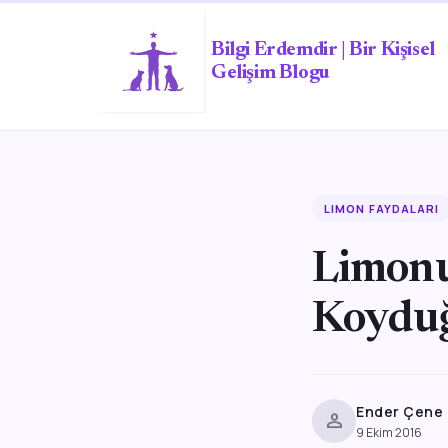
Bilgi Erdemdir | Bir Kişisel
Gelişim Blogu
LIMON FAYDALARI
Limonu
Koydu
Ender Çene
person
9 Ekim 2016