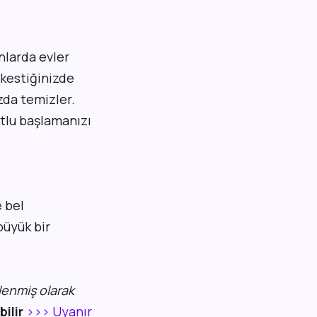
nlarda evler
u kestiğinizde
zda temizler.
utlu başlamanızı
e bel
büyük bir
lenmiş olarak
ilir
>>> Uyanır