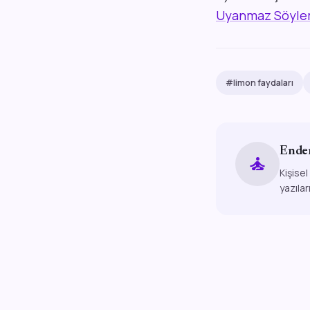
Uyanmaz Söylem
#limon faydaları
Ende
self_improvement
Kişisel
yazılar