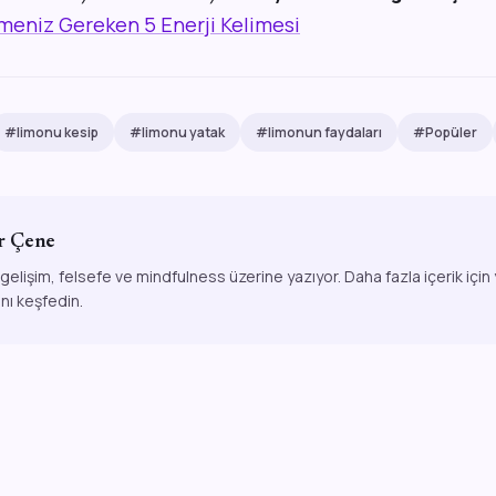
eniz Gereken 5 Enerji Kelimesi
#limonu kesip
#limonu yatak
#limonun faydaları
#Popüler
r Çene
 gelişim, felsefe ve mindfulness üzerine yazıyor. Daha fazla içerik için
ını keşfedin.