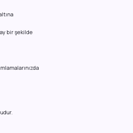
altına
ay bir şekilde
lumlamalarınızda
udur.