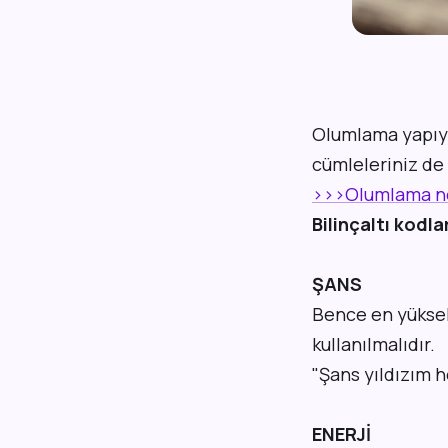
O
lumlama yapıyo
cümleleriniz de 
>>>Olumlama ned
Bilinçaltı kodla
ŞANS
Bence en yüksek
kullanılmalıdır.
"Şans yıldızım h
ENERJİ