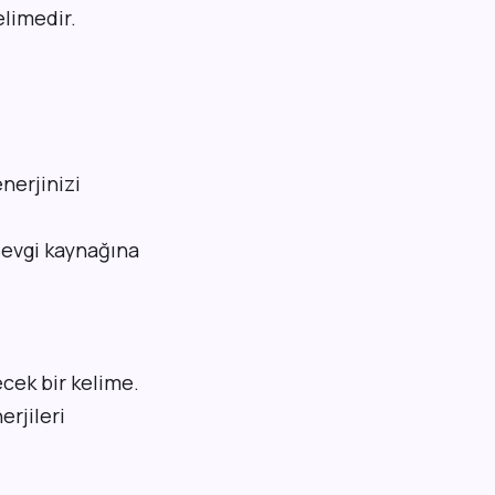
elimedir.
enerjinizi
sevgi kaynağına
ecek bir kelime.
rjileri