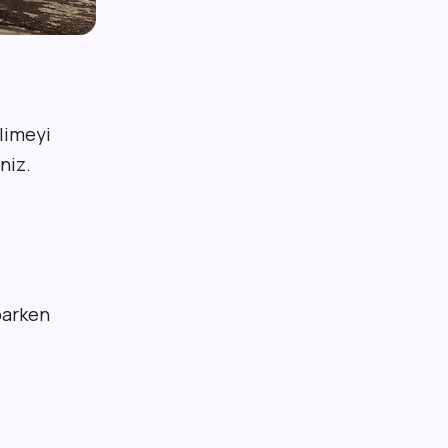
limeyi
niz.
parken