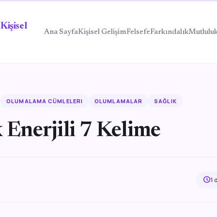
Kişisel
Ana Sayfa
Kişisel Gelişim
Felsefe
Farkındalık
Mutlulu
OLUMALAMA CÜMLELERI
OLUMLAMALAR
SAĞLIK
 Enerjili 7 Kelime
schedule
1 