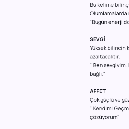
Bu kelime bilinç
Olumlamalarda m
"Bugün enerji do
SEVGİ
Yüksek bilincin 
azaltacaktır.
" Ben sevgiyim.
bağlı."
AFFET
Çok güçlü ve güz
" Kendimi Geçmi
çözüyorum"