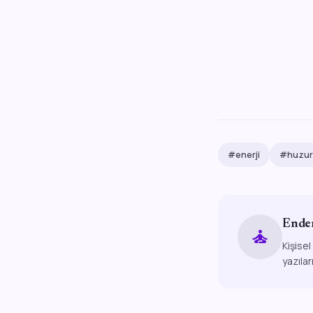
#enerji
#huzur
Ende
self_improvement
Kişisel
yazılar