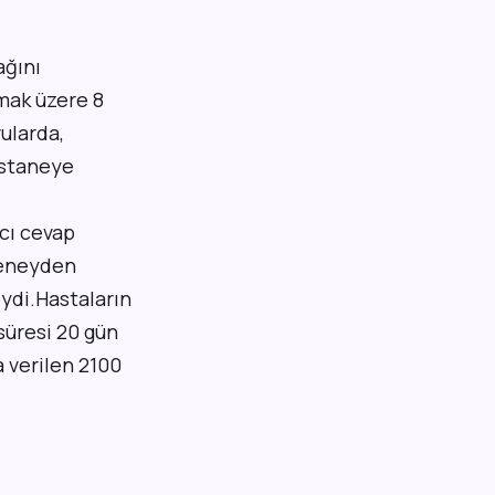
ağını
lmak üzere 8
vularda,
astaneye
lcı cevap
.Deneyden
di.Hastaların
 süresi 20 gün
a verilen
2100