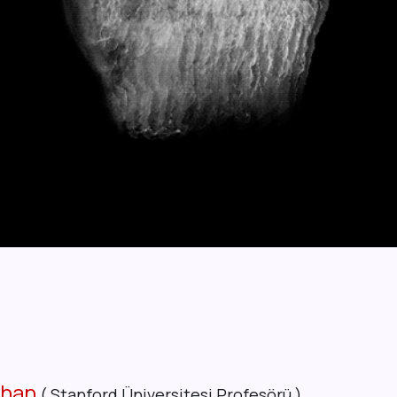
nhan
( Stanford Üniversitesi Profesörü )