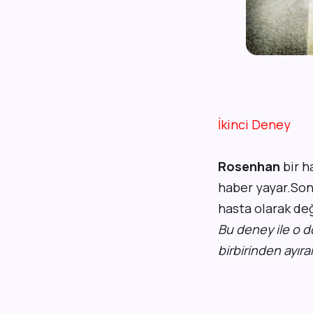
İkinci Deney
Rosenhan
bir h
haber yayar.Son
hasta olarak değ
Bu deney ile o dö
birbirinden ayıra