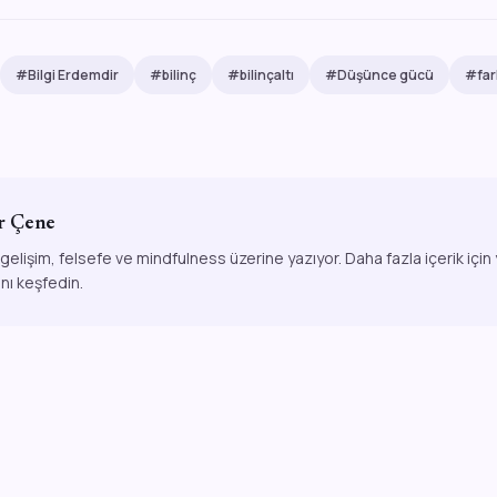
#Bilgi Erdemdir
#bilinç
#bilinçaltı
#Düşünce gücü
#far
r Çene
 gelişim, felsefe ve mindfulness üzerine yazıyor. Daha fazla içerik için
ını keşfedin.