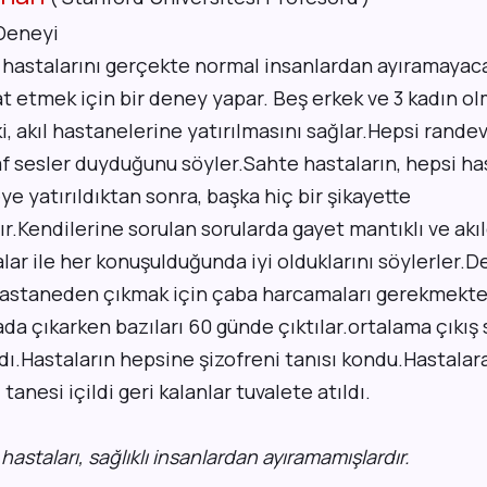
Deneyi
ıl hastalarını gerçekte normal insanlardan ayıramayac
t etmek için bir deney yapar. Beş erkek ve 3 kadın o
i, akıl hastanelerine yatırılmasını sağlar.Hepsi rande
af sesler duyduğunu söyler.Sahte hastaların, hepsi h
eye yatırıldıktan sonra, başka hiç bir şikayette
.Kendilerine sorulan sorularda gayet mantıklı ve akı
alar ile her konuşulduğunda iyi olduklarını söylerler
staneden çıkmak için çaba harcamaları gerekmektey
tada çıkarken bazıları 60 günde çıktılar.ortalama çıkış
dı.Hastaların hepsine
şizofreni
tanısı kondu.Hastalar
tanesi içildi geri kalanlar tuvalete atıldı.
hastaları, sağlıklı insanlardan ayıramamışlardır.