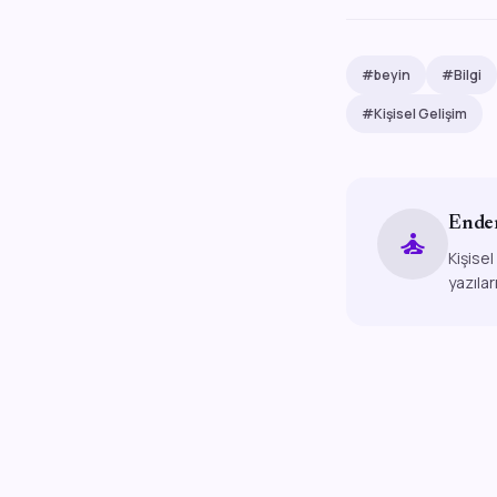
#beyin
#Bilgi
#Kişisel Gelişim
Ende
self_improvement
Kişisel
yazılar