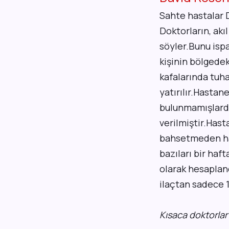
Sahte hastalar 
Doktorların
, ak
söyler.Bunu ispa
kişinin bölgedek
kafalarında tuh
yatırılır.Hastan
bulunmamışlardır
verilmiştir.Hast
bahsetmeden ha
bazıları bir haf
olarak hesaplan
ilaçtan
sadece 1 
Kısaca doktorlar 